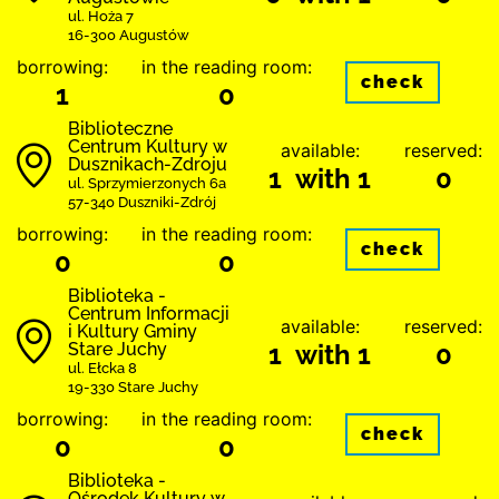
ul. Hoża 7
16-300 Augustów
borrowing:
in the reading room:
check
1
0
Biblioteczne
Centrum Kultury w
available:
reserved:
Dusznikach-Zdroju
1 with 1
0
ul. Sprzymierzonych 6a
57-340 Duszniki-Zdrój
borrowing:
in the reading room:
check
0
0
Biblioteka -
Centrum Informacji
available:
reserved:
i Kultury Gminy
Stare Juchy
1 with 1
0
ul. Ełcka 8
19-330 Stare Juchy
borrowing:
in the reading room:
check
0
0
Biblioteka -
Ośrodek Kultury w