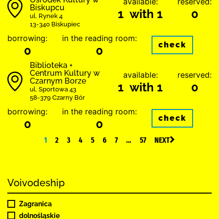
available:
reserved:
Biskupcu
1 with 1
0
ul. Rynek 4
13-340 Biskupiec
borrowing:
in the reading room:
check
0
0
Biblioteka +
Centrum Kultury w
available:
reserved:
Czarnym Borze
1 with 1
0
ul. Sportowa 43
58-379 Czarny Bór
borrowing:
in the reading room:
check
0
0
1
2
3
4
5
6
7
…
57
NEXT
Voivodeship
Zagranica
dolnośląskie