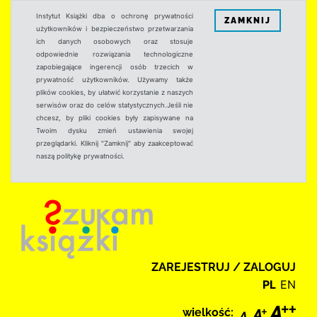
Instytut Książki dba o ochronę prywatności
ZAMKNIJ
użytkowników i bezpieczeństwo przetwarzania
ich danych osobowych oraz stosuje
odpowiednie rozwiązania technologiczne
zapobiegające ingerencji osób trzecich w
prywatność użytkowników. Używamy także
plików cookies, by ułatwić korzystanie z naszych
serwisów oraz do celów statystycznych.Jeśli nie
chcesz, by pliki cookies były zapisywane na
Twoim dysku zmień ustawienia swojej
przeglądarki. Kliknij "Zamknij" aby zaakceptować
naszą politykę prywatności.
ZAREJESTRUJ / ZALOGUJ
PL
EN
wielkość: