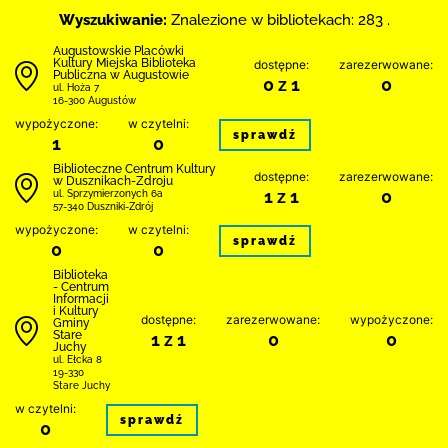
Wyszukiwanie:
Znalezione w bibliotekach: 283 .
Augustowskie Placówki
Kultury Miejska Biblioteka
dostępne:
zarezerwowane:
Publiczna w Augustowie
0 z 1
0
ul. Hoża 7
16-300 Augustów
wypożyczone:
w czytelni:
sprawdź
1
0
Biblioteczne Centrum Kultury
dostępne:
zarezerwowane:
w Dusznikach-Zdroju
1 z 1
0
ul. Sprzymierzonych 6a
57-340 Duszniki-Zdrój
wypożyczone:
w czytelni:
sprawdź
0
0
Biblioteka
- Centrum
Informacji
i Kultury
dostępne:
zarezerwowane:
wypożyczone:
Gminy
Stare
1 z 1
0
0
Juchy
ul. Ełcka 8
19-330
Stare Juchy
w czytelni:
sprawdź
0