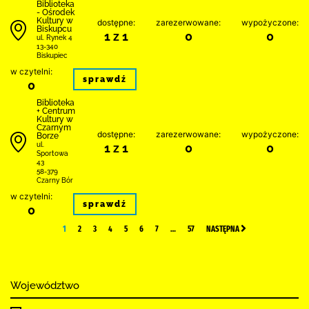
Biblioteka
- Ośrodek
Kultury w
dostępne:
zarezerwowane:
wypożyczone:
Biskupcu
1 z 1
0
0
ul. Rynek 4
13-340
Biskupiec
w czytelni:
sprawdź
0
Biblioteka
+ Centrum
Kultury w
Czarnym
dostępne:
zarezerwowane:
wypożyczone:
Borze
1 z 1
0
0
ul.
Sportowa
43
58-379
Czarny Bór
w czytelni:
sprawdź
0
1
2
3
4
5
6
7
…
57
NASTĘPNA
Województwo