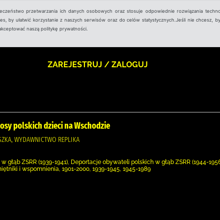
ieczeństwo przetwarzania ich danych osobowych oraz stosuje odpowiednie rozwiązania techno
, by ułatwić korzystanie z naszych serwisów oraz do celów statystycznych.Jeśli nie chcesz, by
aakceptować naszą politykę prywatności.
ZAREJESTRUJ / ZALOGUJ
 losy polskich dzieci na Wschodzie
ZKA, WYDAWNICTWO REPLIKA
 w głąb ZSRR (1939-1941), Deportacje obywateli polskich w głąb ZSRR (1944-1956)
miętniki i wspomnienia, 1901-2000, 1939-1945, 1945-1989