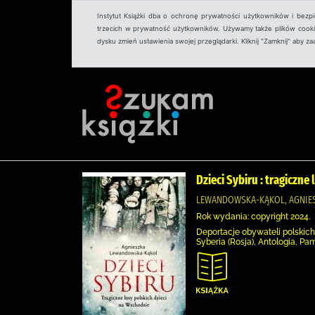
Instytut Książki dba o ochronę prywatności użytkowników i bezp
trzecich w prywatność użytkowników. Używamy także plików cookies
dysku zmień ustawienia swojej przeglądarki. Kliknij "Zamknij" aby z
Dzieci Sybiru : tragiczne
LEWANDOWSKA-KĄKOL, AGNIES
Rok wydania: copyright 2024.
Deportacje obywateli polskich
Syberia (Rosja), Antologia, Pa