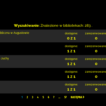
Wyszukiwanie:
Znalezione w bibliotekach: 283 .
ubliczna w Augustowie
dostępne:
zarezerwowane
0 z 1
0
dostępne:
zarezerwowane
1 z 1
0
e Juchy
dostępne:
zarezerwowane
1 z 1
0
dostępne:
zarezerwowane
1 z 1
0
dostępne:
zarezerwowane
1 z 1
0
1
2
3
4
5
6
7
…
57
NASTĘPNA