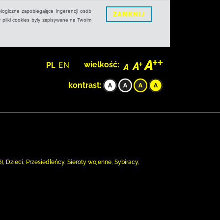
logiczne zapobiegające ingerencji osób
ZAMKNIJ
 pliki cookies były zapisywane na Twoim
PL
EN
wielkość:
kontrast:
, Dzieci, Przesiedleńcy, Sieroty wojenne, Sybiracy,