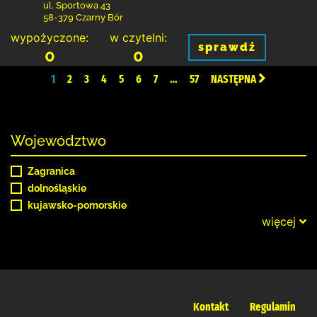
ul. Sportowa 43
58-379 Czarny Bór
wypożyczone:
w czytelni:
sprawdź
0
0
1
2
3
4
5
6
7
…
57
NASTĘPNA
Województwo
Zagranica
dolnośląskie
kujawsko-pomorskie
więcej
Kontakt
Regulamin