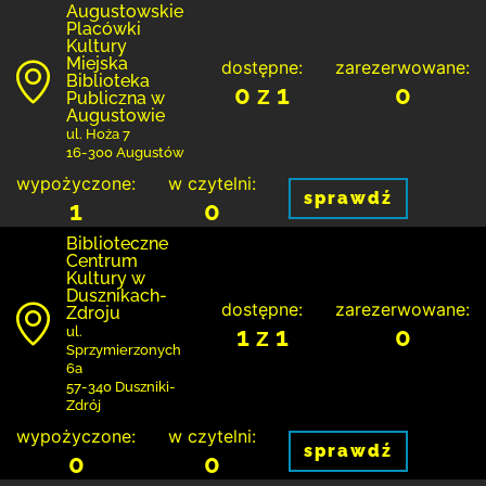
Augustowskie
Placówki
Kultury
Miejska
dostępne:
zarezerwowane:
Biblioteka
0 z 1
0
Publiczna w
Augustowie
ul. Hoża 7
16-300 Augustów
wypożyczone:
w czytelni:
sprawdź
1
0
Biblioteczne
Centrum
Kultury w
Dusznikach-
dostępne:
zarezerwowane:
Zdroju
1 z 1
0
ul.
Sprzymierzonych
6a
57-340 Duszniki-
Zdrój
wypożyczone:
w czytelni:
sprawdź
0
0