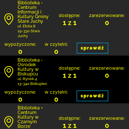
Biblioteka -
Centrum
Informacji i
dostępne:
zarezerwowane:
Kultury Gminy
Stare Juchy
1 z 1
0
ul. Ełcka 8
19-330 Stare
Juchy
wypożyczone:
w czytelni:
sprawdź
0
0
Biblioteka -
Ośrodek
dostępne:
zarezerwowane:
Kultury w
Biskupcu
1 z 1
0
ul. Rynek 4
13-340 Biskupiec
wypożyczone:
w czytelni:
sprawdź
0
0
Biblioteka +
Centrum
Kultury w
dostępne:
zarezerwowane:
Czarnym
1 z 1
0
Borze