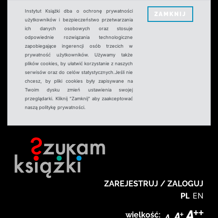
Instytut Książki dba o ochronę prywatności
ZAMKNIJ
użytkowników i bezpieczeństwo przetwarzania
ich danych osobowych oraz stosuje
odpowiednie rozwiązania technologiczne
zapobiegające ingerencji osób trzecich w
prywatność użytkowników. Używamy także
plików cookies, by ułatwić korzystanie z naszych
serwisów oraz do celów statystycznych.Jeśli nie
chcesz, by pliki cookies były zapisywane na
Twoim dysku zmień ustawienia swojej
przeglądarki. Kliknij "Zamknij" aby zaakceptować
naszą politykę prywatności.
ZAREJESTRUJ / ZALOGUJ
PL
EN
wielkość: