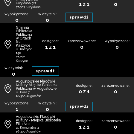
1 z 1
0
Kuryłówka 527
37-303 Kuryłówka
wypożyczone:
w czytelni:
sprawdź
0
0
Gminna
Biblioteka
Publiczna
w Orłach
dostępne:
zarezerwowane:
wypożyczone:
filia
Kaszyce
1 z 1
0
0
ul. Kaszyce
196
37-717
Kaszyce
w czytelni:
sprawdź
0
Augustowskie Placówki
Kultury Miejska Biblioteka
dostępne:
zarezerwowane:
Publiczna w Augustowie
0 z 1
0
ul. Hoża 7
16-300 Augustów
wypożyczone:
w czytelni:
sprawdź
1
0
Augustowskie Placówki
Kultury - Miejska Biblioteka
dostępne:
zarezerwowane:
Filia Nr 2
1 z 1
0
ul. Komunalna 2
16-300 Augustów