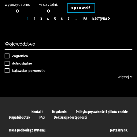
wypożyczone:
w czytelni:
sprawdź
0
0
1
2
3
4
5
6
7
…
158
NASTĘPNA
Województwo
Zagranica
dolnośląskie
kujawsko-pomorskie
więcej
Kontakt
Regulamin
Polityka prywatności i plików cookie
Mapa bibliotek
FAQ
Deklaracja dostępności
Dane pochodzą z systemu:
Jesteśmy na: