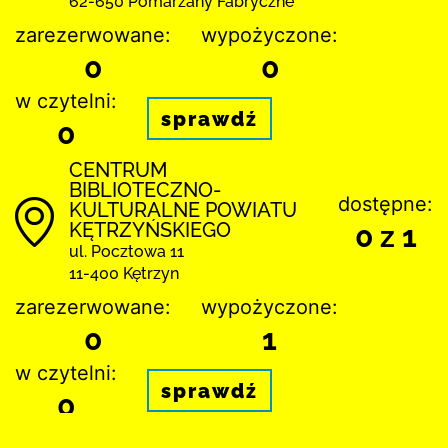
62-650 Pomarzany Fabryczne
zarezerwowane:
wypożyczone:
0
0
w czytelni:
sprawdź
0
CENTRUM
BIBLIOTECZNO-
dostępne:
KULTURALNE POWIATU
KĘTRZYŃSKIEGO
0 z 1
ul. Pocztowa 11
11-400 Kętrzyn
zarezerwowane:
wypożyczone:
0
1
w czytelni:
sprawdź
0
Gminna Biblioteka