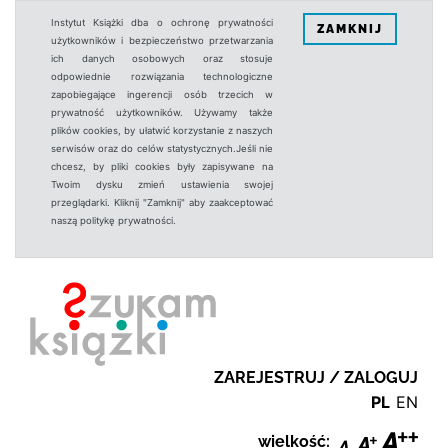
Instytut Książki dba o ochronę prywatności
ZAMKNIJ
użytkowników i bezpieczeństwo przetwarzania
ich danych osobowych oraz stosuje
odpowiednie rozwiązania technologiczne
zapobiegające ingerencji osób trzecich w
prywatność użytkowników. Używamy także
plików cookies, by ułatwić korzystanie z naszych
serwisów oraz do celów statystycznych.Jeśli nie
chcesz, by pliki cookies były zapisywane na
Twoim dysku zmień ustawienia swojej
przeglądarki. Kliknij "Zamknij" aby zaakceptować
naszą politykę prywatności.
ZAREJESTRUJ / ZALOGUJ
PL
EN
wielkość: