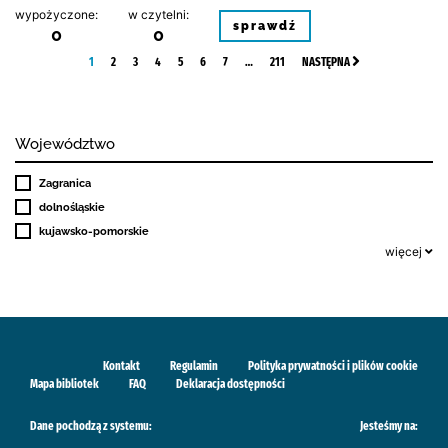
wypożyczone:
w czytelni:
sprawdź
0
0
1
2
3
4
5
6
7
…
211
NASTĘPNA
Województwo
Zagranica
dolnośląskie
kujawsko-pomorskie
więcej
Kontakt
Regulamin
Polityka prywatności i plików cookie
Mapa bibliotek
FAQ
Deklaracja dostępności
Dane pochodzą z systemu:
Jesteśmy na: