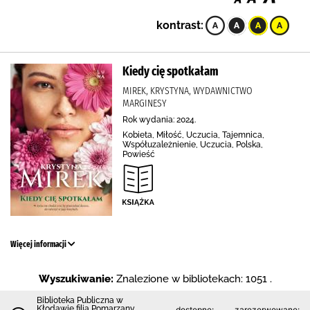
kontrast:
Kiedy cię spotkałam
MIREK, KRYSTYNA, WYDAWNICTWO
MARGINESY
Rok wydania: 2024.
Kobieta, Miłość, Uczucia, Tajemnica,
Współuzależnienie, Uczucia, Polska,
Powieść
Więcej informacji
Wyszukiwanie:
Znalezione w bibliotekach: 1051 .
Biblioteka Publiczna w
Kłodawie filia Pomarzany
dostępne:
zarezerwowane: