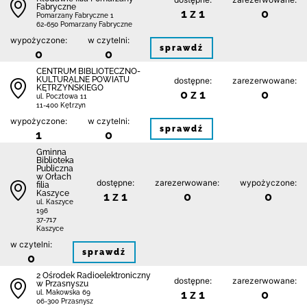
Fabryczne
1 z 1
0
Pomarzany Fabryczne 1
62-650 Pomarzany Fabryczne
wypożyczone:
w czytelni:
sprawdź
0
0
CENTRUM BIBLIOTECZNO-
KULTURALNE POWIATU
dostępne:
zarezerwowane:
KĘTRZYŃSKIEGO
0 z 1
0
ul. Pocztowa 11
11-400 Kętrzyn
wypożyczone:
w czytelni:
sprawdź
1
0
Gminna
Biblioteka
Publiczna
w Orłach
dostępne:
zarezerwowane:
wypożyczone:
filia
Kaszyce
1 z 1
0
0
ul. Kaszyce
196
37-717
Kaszyce
w czytelni:
sprawdź
0
2 Ośrodek Radioelektroniczny
dostępne:
zarezerwowane:
w Przasnyszu
1 z 1
0
ul. Makowska 69
06-300 Przasnysz