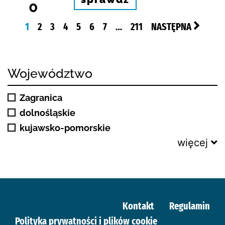
0
1
2
3
4
5
6
7
…
211
NASTĘPNA
Województwo
Zagranica
dolnośląskie
kujawsko-pomorskie
więcej
Kontakt
Regulamin
Polityka prywatności i plików cookie