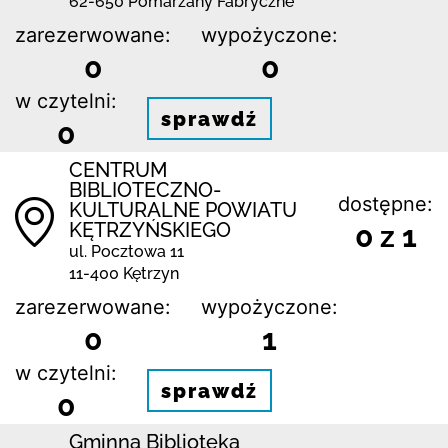
62-650 Pomarzany Fabryczne
zarezerwowane:
wypożyczone:
0
0
w czytelni:
sprawdź
0
CENTRUM
BIBLIOTECZNO-
dostępne:
KULTURALNE POWIATU
KĘTRZYŃSKIEGO
0 z 1
ul. Pocztowa 11
11-400 Kętrzyn
zarezerwowane:
wypożyczone:
0
1
w czytelni:
sprawdź
0
Gminna Biblioteka