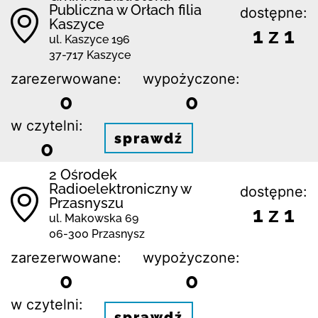
Publiczna w Orłach filia
dostępne:
Kaszyce
1 z 1
ul. Kaszyce 196
37-717 Kaszyce
zarezerwowane:
wypożyczone:
0
0
w czytelni:
sprawdź
0
2 Ośrodek
Radioelektroniczny w
dostępne:
Przasnyszu
1 z 1
ul. Makowska 69
06-300 Przasnysz
zarezerwowane:
wypożyczone:
0
0
w czytelni:
sprawdź