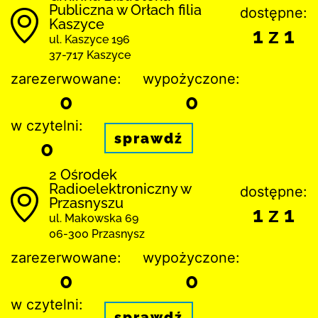
Publiczna w Orłach filia
dostępne:
Kaszyce
1 z 1
ul. Kaszyce 196
37-717 Kaszyce
zarezerwowane:
wypożyczone:
0
0
w czytelni:
sprawdź
0
2 Ośrodek
Radioelektroniczny w
dostępne:
Przasnyszu
1 z 1
ul. Makowska 69
06-300 Przasnysz
zarezerwowane:
wypożyczone:
0
0
w czytelni:
sprawdź