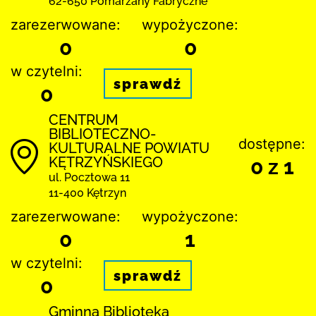
62-650 Pomarzany Fabryczne
zarezerwowane:
wypożyczone:
0
0
w czytelni:
sprawdź
0
CENTRUM
BIBLIOTECZNO-
dostępne:
KULTURALNE POWIATU
KĘTRZYŃSKIEGO
0 z 1
ul. Pocztowa 11
11-400 Kętrzyn
zarezerwowane:
wypożyczone:
0
1
w czytelni:
sprawdź
0
Gminna Biblioteka