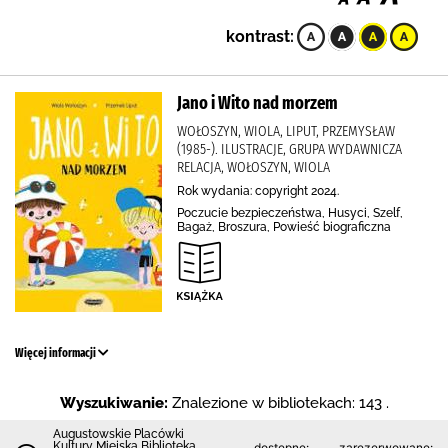
kontrast:
Jano i Wito nad morzem
WOŁOSZYN, WIOLA, LIPUT, PRZEMYSŁAW
(1985-). ILUSTRACJE, GRUPA WYDAWNICZA
RELACJA, WOŁOSZYN, WIOLA
Rok wydania: copyright 2024.
Poczucie bezpieczeństwa, Husyci, Szelf,
Bagaż, Broszura, Powieść biograficzna
Więcej informacji
Wyszukiwanie:
Znalezione w bibliotekach: 143 .
Augustowskie Placówki
Kultury Miejska Biblioteka
dostępne:
zarezerwowane: