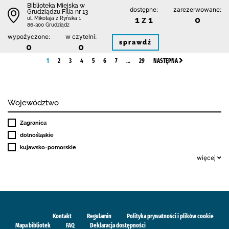
Biblioteka Miejska w
dostępne:
zarezerwowane:
Grudziądzu Filia nr 13
1 z 1
0
ul. Mikołaja z Ryńska 1
86-300 Grudziądz
wypożyczone:
w czytelni:
sprawdź
0
0
1
2
3
4
5
6
7
…
29
NASTĘPNA
Województwo
Zagranica
dolnośląskie
kujawsko-pomorskie
więcej
Kontakt
Regulamin
Polityka prywatności i plików cookie
Mapa bibliotek
FAQ
Deklaracja dostępności