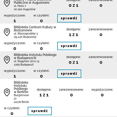
Publiczna w Augustowie
0 z 1
0
ul. Hoża 7
16-300 Augustów
wypożyczone:
w czytelni:
sprawdź
1
0
Biblioteka Centrum Kultury w
dostępne:
zarezerwowane:
Bodzanowie
1 z 1
0
ul. Wyszogrodzka 3
09-470 Bodzanów
wypożyczone:
w czytelni:
sprawdź
0
0
Biblioteka Instytutu Polskiego
dostępne:
zarezerwowane:
w Budapeszcie
0 z 1
0
ul. Nagymez utca 15
1065 Budapeszt
wypożyczone:
w czytelni:
sprawdź
1
0
Biblioteka
Instytutu
Polskiego
dostępne:
zarezerwowane:
wypożyczone:
w Berlinie
1 z 1
0
0
Burgstrasse
27
10178 Berlin
w czytelni:
sprawdź
0