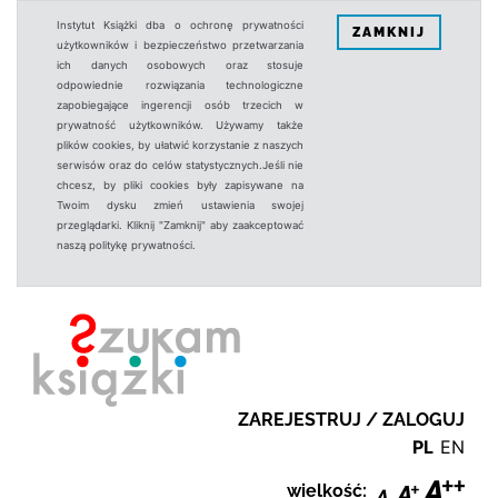
Instytut Książki dba o ochronę prywatności
ZAMKNIJ
użytkowników i bezpieczeństwo przetwarzania
ich danych osobowych oraz stosuje
odpowiednie rozwiązania technologiczne
zapobiegające ingerencji osób trzecich w
prywatność użytkowników. Używamy także
plików cookies, by ułatwić korzystanie z naszych
serwisów oraz do celów statystycznych.Jeśli nie
chcesz, by pliki cookies były zapisywane na
Twoim dysku zmień ustawienia swojej
przeglądarki. Kliknij "Zamknij" aby zaakceptować
naszą politykę prywatności.
ZAREJESTRUJ / ZALOGUJ
PL
EN
wielkość: