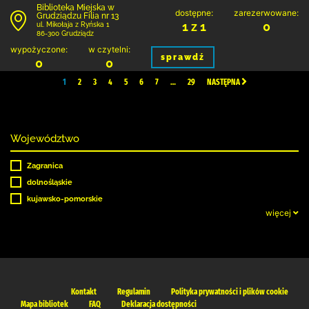
Biblioteka Miejska w
dostępne:
zarezerwowane:
Grudziądzu Filia nr 13
1 z 1
0
ul. Mikołaja z Ryńska 1
86-300 Grudziądz
wypożyczone:
w czytelni:
sprawdź
0
0
1
2
3
4
5
6
7
…
29
NASTĘPNA
Województwo
Zagranica
dolnośląskie
kujawsko-pomorskie
więcej
Kontakt
Regulamin
Polityka prywatności i plików cookie
Mapa bibliotek
FAQ
Deklaracja dostępności