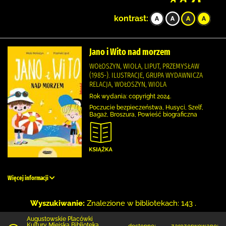
kontrast:
Jano i Wito nad morzem
WOŁOSZYN, WIOLA, LIPUT, PRZEMYSŁAW
(1985-). ILUSTRACJE, GRUPA WYDAWNICZA
RELACJA, WOŁOSZYN, WIOLA
Rok wydania: copyright 2024.
Poczucie bezpieczeństwa, Husyci, Szelf,
Bagaż, Broszura, Powieść biograficzna
Więcej informacji
Wyszukiwanie:
Znalezione w bibliotekach: 143 .
Augustowskie Placówki
Kultury Miejska Biblioteka
dostępne:
zarezerwowane: