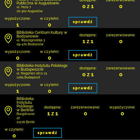
Publiczna w Augustowie
0 z 1
0
ul. Hoża 7
16-300 Augustów
wypożyczone:
w czytelni:
sprawdź
1
0
Biblioteka Centrum Kultury w
dostępne:
zarezerwowane:
Bodzanowie
1 z 1
0
ul. Wyszogrodzka 3
09-470 Bodzanów
wypożyczone:
w czytelni:
sprawdź
0
0
Biblioteka Instytutu Polskiego
dostępne:
zarezerwowane:
w Budapeszcie
0 z 1
0
ul. Nagymez utca 15
1065 Budapeszt
wypożyczone:
w czytelni:
sprawdź
1
0
Biblioteka
Instytutu
Polskiego
dostępne:
zarezerwowane:
wypożyczone:
w Berlinie
1 z 1
0
0
Burgstrasse
27
10178 Berlin
w czytelni:
sprawdź
0