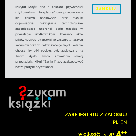
Instytut Książki dba o ochronę prywatności
ZAMKNIJ
użytkowników i bezpieczeństwo przetwarzania
ich danych osobowych oraz stosuje
odpowiednie rozwiązania technologiczne
zapobiegające ingerencji osób trzecich w
prywatność użytkowników. Używamy także
plików cookies, by ułatwić korzystanie z naszych
serwisów oraz do celów statystycznych.Jeśli nie
chcesz, by pliki cookies były zapisywane na
Twoim dysku zmień ustawienia swojej
przeglądarki. Kliknij "Zamknij" aby zaakceptować
naszą politykę prywatności.
ZAREJESTRUJ / ZALOGUJ
PL
EN
wielkość: