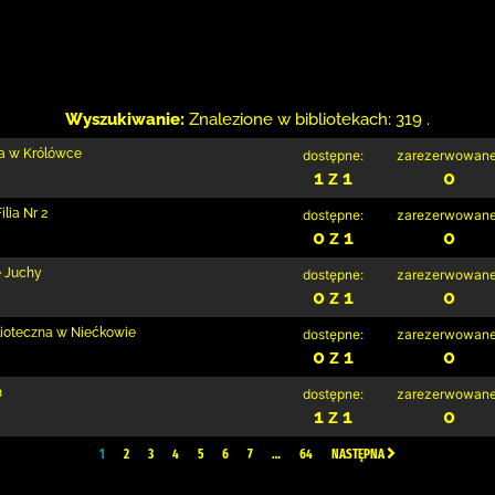
Wyszukiwanie:
Znalezione w bibliotekach: 319 .
ia w Królówce
dostępne:
zarezerwowane
1 z 1
0
lia Nr 2
dostępne:
zarezerwowane
0 z 1
0
e Juchy
dostępne:
zarezerwowane
0 z 1
0
blioteczna w Niećkowie
dostępne:
zarezerwowane
0 z 1
0
h
dostępne:
zarezerwowane
1 z 1
0
1
2
3
4
5
6
7
…
64
NASTĘPNA