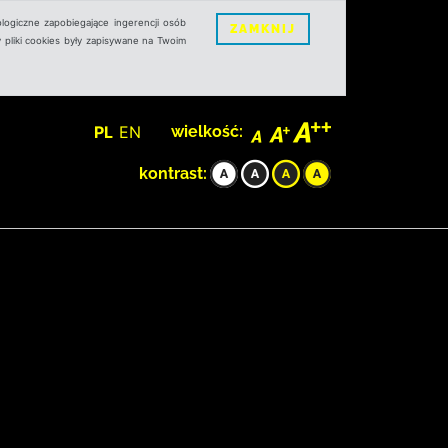
logiczne zapobiegające ingerencji osób
ZAMKNIJ
 pliki cookies były zapisywane na Twoim
PL
EN
wielkość:
kontrast: