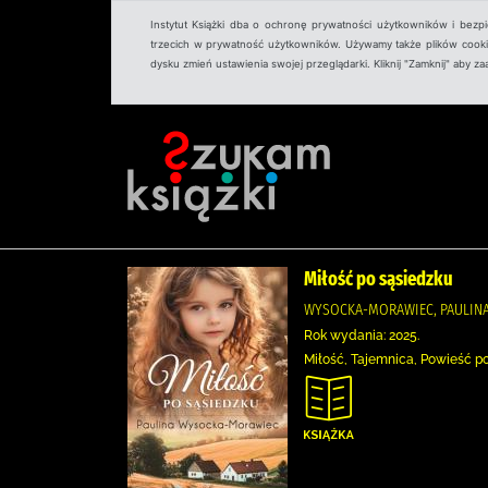
Instytut Książki dba o ochronę prywatności użytkowników i bezp
trzecich w prywatność użytkowników. Używamy także plików cookies
dysku zmień ustawienia swojej przeglądarki. Kliknij "Zamknij" aby z
Miłość po sąsiedzku
WYSOCKA-MORAWIEC, PAULINA
Rok wydania: 2025.
Miłość, Tajemnica, Powieść pol