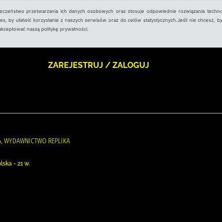
ieczeństwo przetwarzania ich danych osobowych oraz stosuje odpowiednie rozwiązania techno
, by ułatwić korzystanie z naszych serwisów oraz do celów statystycznych.Jeśli nie chcesz, by
aakceptować naszą politykę prywatności.
ZAREJESTRUJ / ZALOGUJ
, WYDAWNICTWO REPLIKA
ska - 21 w.