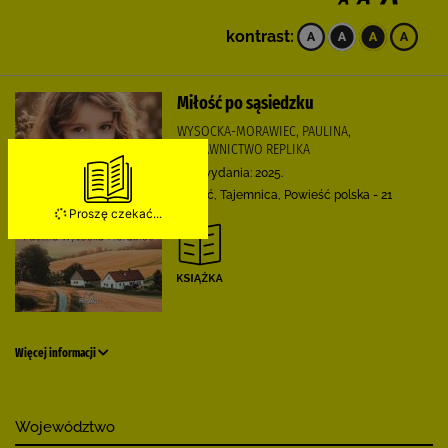
kontrast:
Miłość po sąsiedzku
WYSOCKA-MORAWIEC, PAULINA,
WYDAWNICTWO REPLIKA
Rok wydania: 2025.
Miłość, Tajemnica, Powieść polska - 21
w.
Proszę czekać...
Więcej informacji
Województwo