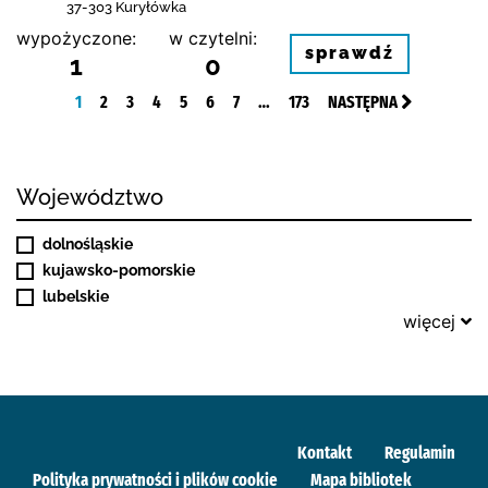
37-303 Kuryłówka
wypożyczone:
w czytelni:
sprawdź
1
0
1
2
3
4
5
6
7
…
173
NASTĘPNA
Województwo
dolnośląskie
kujawsko-pomorskie
lubelskie
więcej
Kontakt
Regulamin
Polityka prywatności i plików cookie
Mapa bibliotek