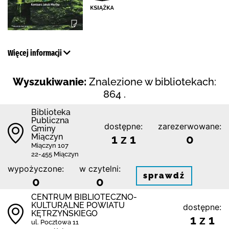
Więcej informacji
Wyszukiwanie:
Znalezione w bibliotekach:
864 .
Biblioteka
Publiczna
dostępne:
zarezerwowane:
Gminy
Miączyn
1 z 1
0
Miączyn 107
22-455 Miączyn
wypożyczone:
w czytelni:
sprawdź
0
0
CENTRUM BIBLIOTECZNO-
KULTURALNE POWIATU
dostępne:
KĘTRZYŃSKIEGO
1 z 1
ul. Pocztowa 11