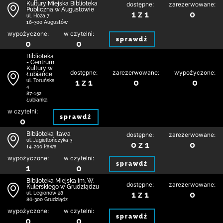
Kultury Miejska Biblioteka
dostępne:
zarezerwowane:
Publiczna w Augustowie
1 z 1
0
ul. Hoża 7
16-300 Augustów
wypożyczone:
w czytelni:
sprawdź
0
0
Biblioteka
- Centrum
Kultury w
dostępne:
zarezerwowane:
wypożyczone:
Łubiance
1 z 1
0
0
ul. Toruńska
4
87-152
Łubianka
w czytelni:
sprawdź
0
Biblioteka Iława
dostępne:
zarezerwowane:
ul. Jagiellończyka 3
0 z 1
0
14-200 Iława
wypożyczone:
w czytelni:
sprawdź
1
0
Biblioteka Miejska im. W.
dostępne:
zarezerwowane:
Kulerskiego w Grudziądzu
1 z 1
0
ul. Legionów 28
86-300 Grudziądz
wypożyczone:
w czytelni:
sprawdź
0
0