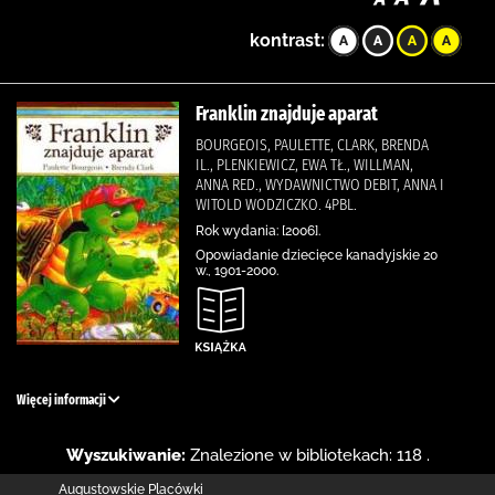
kontrast:
Franklin znajduje aparat
BOURGEOIS, PAULETTE, CLARK, BRENDA
IL., PLENKIEWICZ, EWA TŁ., WILLMAN,
ANNA RED., WYDAWNICTWO DEBIT, ANNA I
WITOLD WODZICZKO. 4PBL.
Rok wydania: [2006].
Opowiadanie dziecięce kanadyjskie 20
w., 1901-2000.
Więcej informacji
Wyszukiwanie:
Znalezione w bibliotekach: 118 .
Augustowskie Placówki