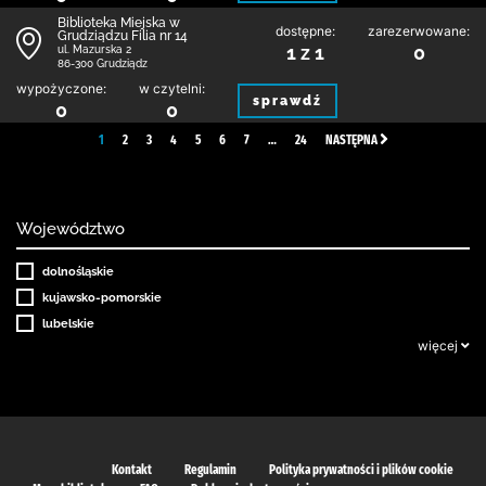
Biblioteka Miejska w
dostępne:
zarezerwowane:
Grudziądzu Filia nr 14
1 z 1
0
ul. Mazurska 2
86-300 Grudziądz
wypożyczone:
w czytelni:
sprawdź
0
0
1
2
3
4
5
6
7
…
24
NASTĘPNA
Województwo
dolnośląskie
kujawsko-pomorskie
lubelskie
więcej
Kontakt
Regulamin
Polityka prywatności i plików cookie