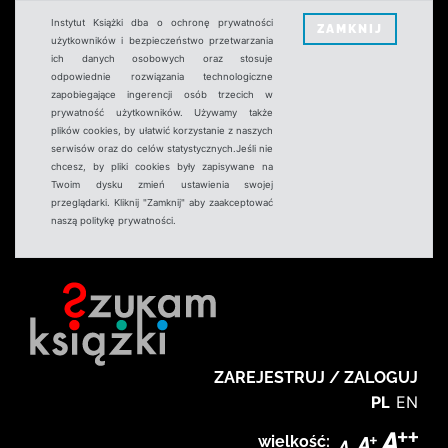
Instytut Książki dba o ochronę prywatności
ZAMKNIJ
użytkowników i bezpieczeństwo przetwarzania
ich danych osobowych oraz stosuje
odpowiednie rozwiązania technologiczne
zapobiegające ingerencji osób trzecich w
prywatność użytkowników. Używamy także
plików cookies, by ułatwić korzystanie z naszych
serwisów oraz do celów statystycznych.Jeśli nie
chcesz, by pliki cookies były zapisywane na
Twoim dysku zmień ustawienia swojej
przeglądarki. Kliknij "Zamknij" aby zaakceptować
naszą politykę prywatności.
ZAREJESTRUJ / ZALOGUJ
PL
EN
wielkość: