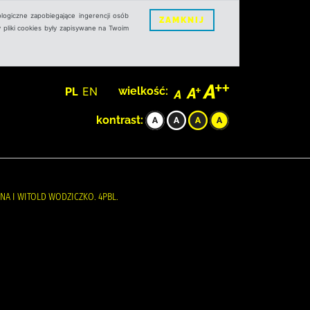
logiczne zapobiegające ingerencji osób
ZAMKNIJ
 pliki cookies były zapisywane na Twoim
PL
EN
wielkość:
kontrast:
NNA I WITOLD WODZICZKO. 4PBL.