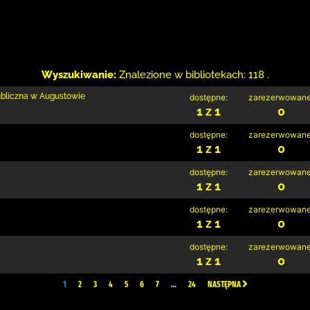
Wyszukiwanie:
Znalezione w bibliotekach: 118 .
ubliczna w Augustowie
dostępne:
zarezerwowane
1 z 1
0
dostępne:
zarezerwowane
1 z 1
0
dostępne:
zarezerwowane
1 z 1
0
dostępne:
zarezerwowane
1 z 1
0
dostępne:
zarezerwowane
1 z 1
0
1
2
3
4
5
6
7
…
24
NASTĘPNA