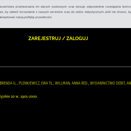
ieczeństwo przetwarzania ich danych osobowych oraz stosuje odpowiednie rozwiązania techno
, by ułatwić korzystanie z naszych serwisów oraz do celów statystycznych.Jeśli nie chcesz, by
aakceptować naszą politykę prywatności.
ZAREJESTRUJ / ZALOGUJ
BRENDA IL., PLENKIEWICZ, EWA TŁ., WILLMAN, ANNA RED., WYDAWNICTWO DEBIT, A
skie 20 w., 1901-2000.