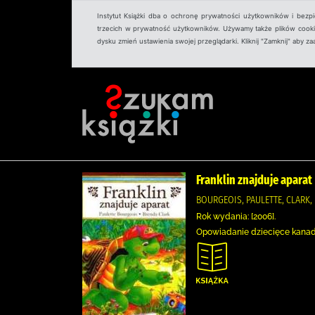
Instytut Książki dba o ochronę prywatności użytkowników i bezp
trzecich w prywatność użytkowników. Używamy także plików cookies
dysku zmień ustawienia swojej przeglądarki. Kliknij "Zamknij" aby z
Franklin znajduje aparat
BOURGEOIS, PAULETTE, CLARK, 
Rok wydania: [2006].
Opowiadanie dziecięce kanadyj