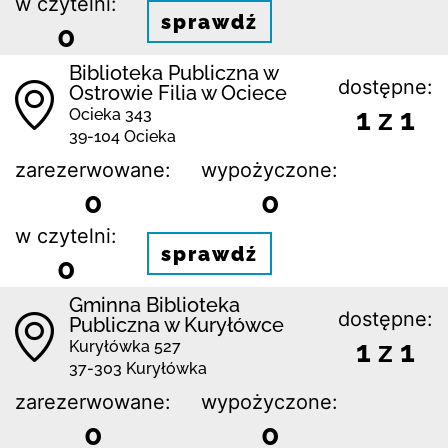
w czytelni:
sprawdź
0
Biblioteka Publiczna w
dostępne:
Ostrowie Filia w Ociece
1 z 1
Ocieka 343
39-104 Ocieka
zarezerwowane:
wypożyczone:
0
0
w czytelni:
sprawdź
0
Gminna Biblioteka
dostępne:
Publiczna w Kuryłówce
1 z 1
Kuryłówka 527
37-303 Kuryłówka
zarezerwowane:
wypożyczone:
0
0