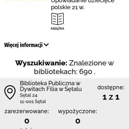
Opowiadanie dziecięce
polskie 21 w.
Więcej informacji
Wyszukiwanie:
Znalezione w
bibliotekach: 690 .
Biblioteka Publiczna w
dostępne:
Dywitach Filia w Sętalu
1 z 1
Sętal 24
11-001 Sętal
zarezerwowane:
wypożyczone:
0
0