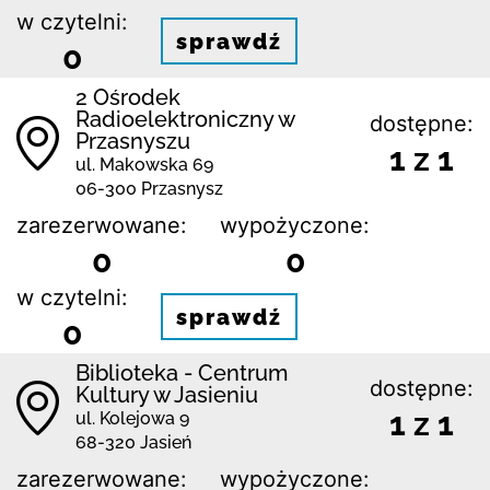
w czytelni:
sprawdź
0
2 Ośrodek
Radioelektroniczny w
dostępne:
Przasnyszu
1 z 1
ul. Makowska 69
06-300 Przasnysz
zarezerwowane:
wypożyczone:
0
0
w czytelni:
sprawdź
0
Biblioteka - Centrum
dostępne:
Kultury w Jasieniu
1 z 1
ul. Kolejowa 9
68-320 Jasień
zarezerwowane:
wypożyczone: