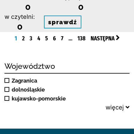
0
0
w czytelni:
sprawdź
0
1
2
3
4
5
6
7
…
138
NASTĘPNA
Województwo
Zagranica
dolnośląskie
kujawsko-pomorskie
więcej