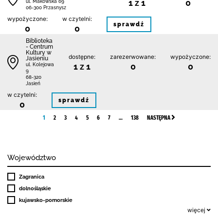
1 z 1
0
ul. Makowska 69
06-300 Przasnysz
wypożyczone:
w czytelni:
sprawdź
0
0
Biblioteka
- Centrum
Kultury w
dostępne:
zarezerwowane:
wypożyczone:
Jasieniu
1 z 1
0
0
ul. Kolejowa
9
68-320
Jasień
w czytelni:
sprawdź
0
1
2
3
4
5
6
7
…
138
NASTĘPNA
Województwo
Zagranica
dolnośląskie
kujawsko-pomorskie
więcej