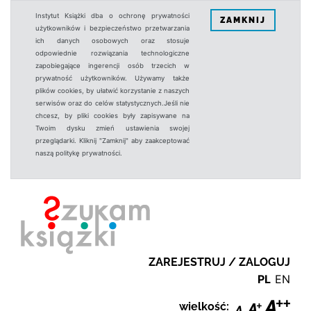
Instytut Książki dba o ochronę prywatności
ZAMKNIJ
użytkowników i bezpieczeństwo przetwarzania
ich danych osobowych oraz stosuje
odpowiednie rozwiązania technologiczne
zapobiegające ingerencji osób trzecich w
prywatność użytkowników. Używamy także
plików cookies, by ułatwić korzystanie z naszych
serwisów oraz do celów statystycznych.Jeśli nie
chcesz, by pliki cookies były zapisywane na
Twoim dysku zmień ustawienia swojej
przeglądarki. Kliknij "Zamknij" aby zaakceptować
naszą politykę prywatności.
ZAREJESTRUJ / ZALOGUJ
PL
EN
wielkość: