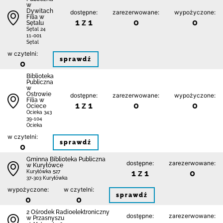
w
Dywitach
dostępne:
zarezerwowane:
wypożyczone:
Filia w
1 z 1
0
0
Sętalu
Sętal 24
11-001
Sętal
w czytelni:
sprawdź
0
Biblioteka
Publiczna
w
Ostrowie
dostępne:
zarezerwowane:
wypożyczone:
Filia w
1 z 1
0
0
Ociece
Ocieka 343
39-104
Ocieka
w czytelni:
sprawdź
0
Gminna Biblioteka Publiczna
dostępne:
zarezerwowane:
w Kuryłówce
1 z 1
0
Kuryłówka 527
37-303 Kuryłówka
wypożyczone:
w czytelni:
sprawdź
0
0
2 Ośrodek Radioelektroniczny
dostępne:
zarezerwowane:
w Przasnyszu