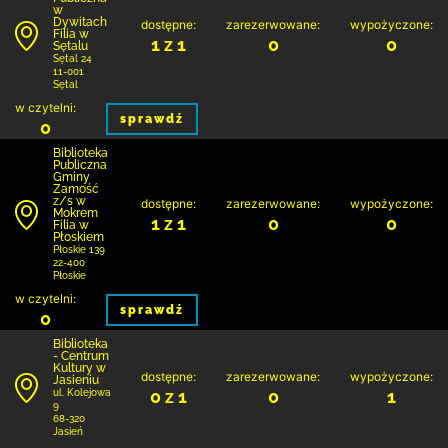
w
Dywitach
dostępne:
zarezerwowane:
wypożyczone:
Filia w
1 z 1
0
0
Sętalu
Sętal 24
11-001
Sętal
w czytelni:
sprawdź
0
Biblio­teka
Publiczna
Gminy
Zamość
z/s w
dostępne:
zarezerwowane:
wypożyczone:
Mokrem
1 z 1
0
0
Filia w
Płoskiem
Płoskie 139
22-400
Płoskie
w czytelni:
sprawdź
0
Biblioteka
- Centrum
Kultury w
dostępne:
zarezerwowane:
wypożyczone:
Jasieniu
0 z 1
0
1
ul. Kolejowa
9
68-320
Jasień