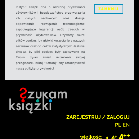
Instytut Książki dba o ochronę prywatności
ZAMKNIJ
użytkowników i bezpieczeństwo przetwarzania
ich danych osobowych oraz stosuje
odpowiednie rozwiązania technologiczne
zapobiegające ingerencji osób trzecich w
prywatność użytkowników. Używamy także
plików cookies, by ułatwić korzystanie z naszych
serwisów oraz do celów statystycznych.Jeśli nie
chcesz, by pliki cookies były zapisywane na
Twoim dysku zmień ustawienia swojej
przeglądarki. Kliknij "Zamknij" aby zaakceptować
naszą politykę prywatności.
ZAREJESTRUJ / ZALOGUJ
PL
EN
wielkość: