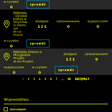
w czytelni:
sprawdź
0
Biblioteka
- Ośrodek
Kultury w
dostępne:
zarezerwowane:
wypożyczone:
Drzycimiu
1 z 1
0
0
ul. Szkolna
19A
86-140
Drzycim
w czytelni:
sprawdź
0
Biblioteka Gminna w
dostępne:
zarezerwowane:
Mrzygłodzie
1 z 1
0
Mrzygłód
38-500 Mrzygłód
wypożyczone:
w czytelni:
sprawdź
0
0
1
2
3
4
5
6
7
…
86
NASTĘPNA
Województwo
dolnośląskie