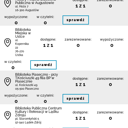
Publiczna w Augustowie
1 z 1
0
ul. Hoża 7
16-300 Augustów
wypożyczone:
w czytelni:
sprawdź
0
0
Biblioteka
Miejska w
Ustce
dostępne:
zarezerwowane:
wypożyczone:
ul.
1 z 1
0
0
Kopernika
22
76-270
Ustka
w czytelni:
sprawdź
0
Biblioteka Piaseczno - przy
T.Kościuszki 49 filia BP w
dostępne:
zarezerwowane:
Piasecznie
1 z 1
0
ul. Kościuszki 49
05-500 Piaseczno
wypożyczone:
w czytelni:
sprawdź
0
0
Biblioteka Publiczna Centrum
Kultury i Rekreacji w Lądku
dostępne:
zarezerwowane:
Zdroju
1 z 1
0
pl. Staromłyński 5
57-540 Lądek-Zdrój