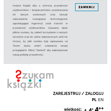
Instytut Książki dba o ochronę prywatności
ZAMKNIJ
użytkowników i bezpieczeństwo przetwarzania
ich danych osobowych oraz stosuje
odpowiednie rozwiązania technologiczne
zapobiegające ingerencji osób trzecich w
prywatność użytkowników. Używamy także
plików cookies, by ułatwić korzystanie z naszych
serwisów oraz do celów statystycznych.Jeśli nie
chcesz, by pliki cookies były zapisywane na
Twoim dysku zmień ustawienia swojej
przeglądarki. Kliknij "Zamknij" aby zaakceptować
naszą politykę prywatności.
ZAREJESTRUJ / ZALOGUJ
PL
EN
wielkość: