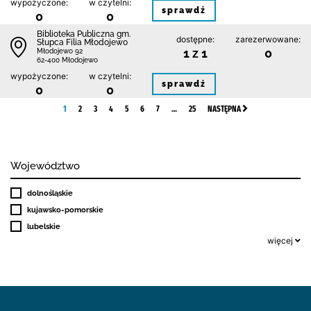
wypożyczone:
w czytelni:
sprawdź
0
0
Biblioteka Publiczna gm.
dostępne:
zarezerwowane:
Słupca Filia Młodojewo
1 z 1
0
Młodojewo 92
62-400 Młodojewo
wypożyczone:
w czytelni:
sprawdź
0
0
1
2
3
4
5
6
7
…
25
NASTĘPNA
Województwo
dolnośląskie
kujawsko-pomorskie
lubelskie
więcej