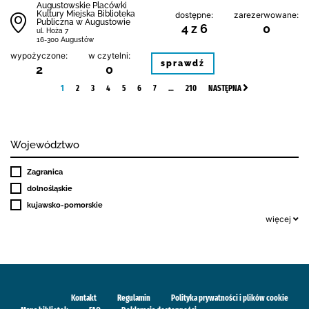
Augustowskie Placówki
Kultury Miejska Biblioteka
dostępne:
zarezerwowane:
Publiczna w Augustowie
4 z 6
0
ul. Hoża 7
16-300 Augustów
wypożyczone:
w czytelni:
sprawdź
2
0
1
2
3
4
5
6
7
…
210
NASTĘPNA
Województwo
Zagranica
dolnośląskie
kujawsko-pomorskie
więcej
Kontakt
Regulamin
Polityka prywatności i plików cookie