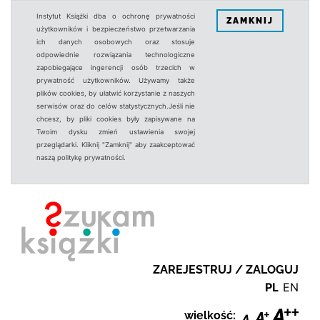
Instytut Książki dba o ochronę prywatności
ZAMKNIJ
użytkowników i bezpieczeństwo przetwarzania
ich danych osobowych oraz stosuje
odpowiednie rozwiązania technologiczne
zapobiegające ingerencji osób trzecich w
prywatność użytkowników. Używamy także
plików cookies, by ułatwić korzystanie z naszych
serwisów oraz do celów statystycznych.Jeśli nie
chcesz, by pliki cookies były zapisywane na
Twoim dysku zmień ustawienia swojej
przeglądarki. Kliknij "Zamknij" aby zaakceptować
naszą politykę prywatności.
ZAREJESTRUJ / ZALOGUJ
PL
EN
wielkość: