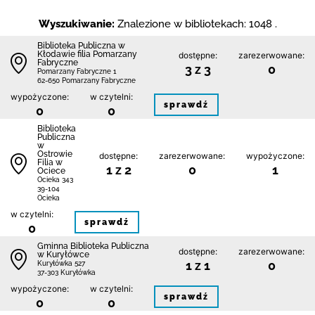
Wyszukiwanie:
Znalezione w bibliotekach: 1048 .
Biblioteka Publiczna w
Kłodawie filia Pomarzany
dostępne:
zarezerwowane:
Fabryczne
3 z 3
0
Pomarzany Fabryczne 1
62-650 Pomarzany Fabryczne
wypożyczone:
w czytelni:
sprawdź
0
0
Biblioteka
Publiczna
w
Ostrowie
dostępne:
zarezerwowane:
wypożyczone:
Filia w
1 z 2
0
1
Ociece
Ocieka 343
39-104
Ocieka
w czytelni:
sprawdź
0
Gminna Biblioteka Publiczna
dostępne:
zarezerwowane:
w Kuryłówce
1 z 1
0
Kuryłówka 527
37-303 Kuryłówka
wypożyczone:
w czytelni:
sprawdź
0
0