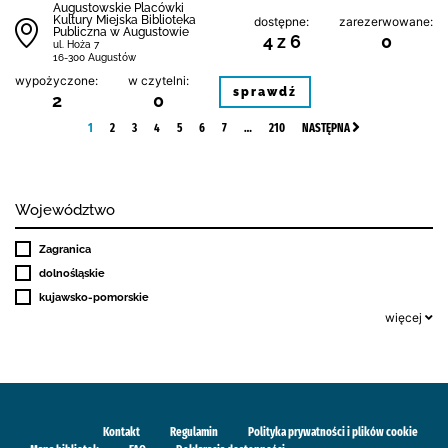
Augustowskie Placówki
Kultury Miejska Biblioteka
dostępne:
zarezerwowane:
Publiczna w Augustowie
4 z 6
0
ul. Hoża 7
16-300 Augustów
wypożyczone:
w czytelni:
sprawdź
2
0
1
2
3
4
5
6
7
…
210
NASTĘPNA
Województwo
Zagranica
dolnośląskie
kujawsko-pomorskie
więcej
Kontakt
Regulamin
Polityka prywatności i plików cookie