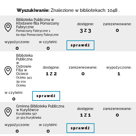
Wyszukiwanie:
Znalezione w bibliotekach: 1048 .
Biblioteka Publiczna w
Kłodawie filia Pomarzany
dostępne:
zarezerwowane:
Fabryczne
3 z 3
0
Pomarzany Fabryczne 1
62-650 Pomarzany Fabryczne
wypożyczone:
w czytelni:
sprawdź
0
0
Biblioteka
Publiczna
w
Ostrowie
dostępne:
zarezerwowane:
wypożyczone:
Filia w
1 z 2
0
1
Ociece
Ocieka 343
39-104
Ocieka
w czytelni:
sprawdź
0
Gminna Biblioteka Publiczna
dostępne:
zarezerwowane:
w Kuryłówce
1 z 1
0
Kuryłówka 527
37-303 Kuryłówka
wypożyczone:
w czytelni:
sprawdź
0
0