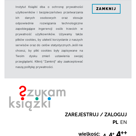
Instytut Książki dba o ochronę prywatności
ZAMKNIJ
użytkowników i bezpieczeństwo przetwarzania
ich danych osobowych oraz stosuje
odpowiednie rozwiązania technologiczne
zapobiegające ingerencji osób trzecich w
prywatność użytkowników. Używamy także
plików cookies, by ułatwić korzystanie z naszych
serwisów oraz do celów statystycznych.Jeśli nie
chcesz, by pliki cookies były zapisywane na
Twoim dysku zmień ustawienia swojej
przeglądarki. Kliknij "Zamknij" aby zaakceptować
naszą politykę prywatności.
ZAREJESTRUJ / ZALOGUJ
PL
EN
wielkość: