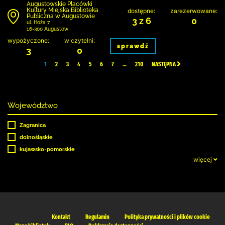
Augustowskie Placówki
Kultury Miejska Biblioteka
dostępne:
zarezerwowane:
Publiczna w Augustowie
3 z 6
0
ul. Hoża 7
16-300 Augustów
wypożyczone:
w czytelni:
sprawdź
3
0
1
2
3
4
5
6
7
…
210
NASTĘPNA
Województwo
Zagranica
dolnośląskie
kujawsko-pomorskie
więcej
Kontakt
Regulamin
Polityka prywatności i plików cookie