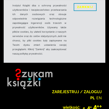
Instytut Książki dba o ochronę prywatności
ZAMKNIJ
użytkowników i bezpieczeństwo przetwarzania
ich danych osobowych oraz stosuje
odpowiednie rozwiązania technologiczne
zapobiegające ingerencji osób trzecich w
prywatność użytkowników. Używamy także
plików cookies, by ułatwić korzystanie z naszych
serwisów oraz do celów statystycznych.Jeśli nie
chcesz, by pliki cookies były zapisywane na
Twoim dysku zmień ustawienia swojej
przeglądarki. Kliknij "Zamknij" aby zaakceptować
naszą politykę prywatności.
ZAREJESTRUJ / ZALOGUJ
PL
EN
wielkość: