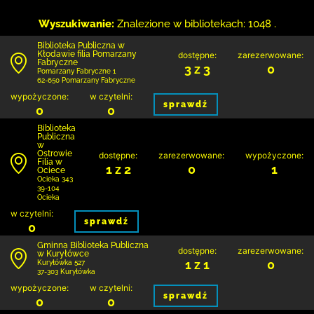
Wyszukiwanie:
Znalezione w bibliotekach: 1048 .
Biblioteka Publiczna w
Kłodawie filia Pomarzany
dostępne:
zarezerwowane:
Fabryczne
3 z 3
0
Pomarzany Fabryczne 1
62-650 Pomarzany Fabryczne
wypożyczone:
w czytelni:
sprawdź
0
0
Biblioteka
Publiczna
w
Ostrowie
dostępne:
zarezerwowane:
wypożyczone:
Filia w
1 z 2
0
1
Ociece
Ocieka 343
39-104
Ocieka
w czytelni:
sprawdź
0
Gminna Biblioteka Publiczna
dostępne:
zarezerwowane:
w Kuryłówce
1 z 1
0
Kuryłówka 527
37-303 Kuryłówka
wypożyczone:
w czytelni:
sprawdź
0
0