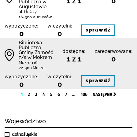
1 z 1
0
Publiczna w
Augustowie
ul. Hoża 7
16-300 Augustów
wypożyczone:
w czytelni:
sprawdź
0
0
Biblio­teka
Publiczna
dostępne:
zarezerwowane:
Gminy Zamość
z/s w Mokrem
1 z 1
0
Mokre 116
22-400 Mokre
wypożyczone:
w czytelni:
sprawdź
0
0
1
2
3
4
5
6
7
…
106
NASTĘPNA
Województwo
dolnośląskie