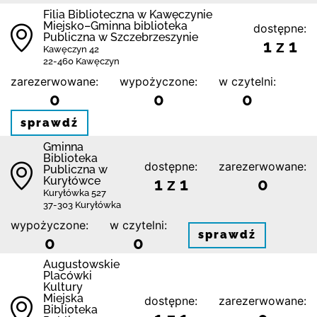
Filia Biblioteczna w Kawęczynie
Miejsko–Gminna biblioteka
dostępne:
Publiczna w Szczebrzeszynie
1 z 1
Kawęczyn 42
22-460 Kawęczyn
zarezerwowane:
wypożyczone:
w czytelni:
0
0
0
sprawdź
Gminna
Biblioteka
dostępne:
zarezerwowane:
Publiczna w
Kuryłówce
1 z 1
0
Kuryłówka 527
37-303 Kuryłówka
wypożyczone:
w czytelni:
sprawdź
0
0
Augustowskie
Placówki
Kultury
Miejska
dostępne:
zarezerwowane:
Biblioteka