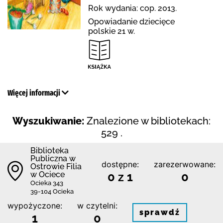
Rok wydania: cop. 2013.
Opowiadanie dziecięce
polskie 21 w.
Więcej informacji
Wyszukiwanie:
Znalezione w bibliotekach:
529 .
Biblioteka
Publiczna w
dostępne:
zarezerwowane:
Ostrowie Filia
w Ociece
0 z 1
0
Ocieka 343
39-104 Ocieka
wypożyczone:
w czytelni:
sprawdź
1
0