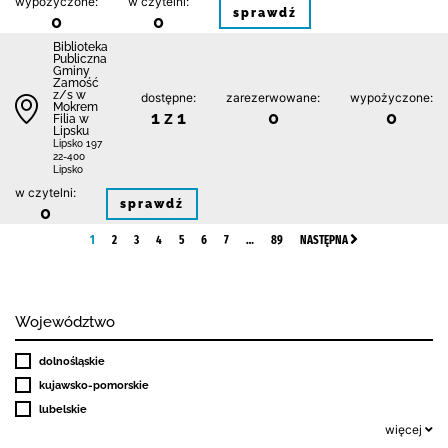
wypożyczone:
w czytelni:
sprawdź
0
0
Biblio­teka
Publiczna
Gminy
Zamość
z/s w
dostępne:
zarezerwowane:
wypożyczone:
Mokrem
1 z 1
0
0
Filia w
Lipsku
Lipsko 197
22-400
Lipsko
w czytelni:
sprawdź
0
1
2
3
4
5
6
7
…
89
NASTĘPNA
Województwo
dolnośląskie
kujawsko-pomorskie
lubelskie
więcej