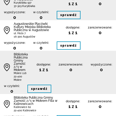
1 z 1
0
Kuryłówka 527
37-303 Kuryłówka
wypożyczone:
w czytelni:
sprawdź
0
0
Augustowskie Placówki
Kultury Miejska Biblioteka
dostępne:
zarezerwowane:
Publiczna w Augustowie
1 z 1
0
ul. Hoża 7
16-300 Augustów
wypożyczone:
w czytelni:
sprawdź
0
0
Biblio­teka
Publiczna
Gminy
Zamość
dostępne:
zarezerwowane:
wypożyczone:
z/s w
1 z 1
0
0
Mokrem
Mokre 116
22-400
Mokre
w czytelni:
sprawdź
0
Biblio­teka Publiczna Gminy
Zamość z/s w Mokrem Filia w
dostępne:
zarezerwowane:
Kalinowicach
1 z 1
0
Kalinowice 62
22-400 Kalinowice