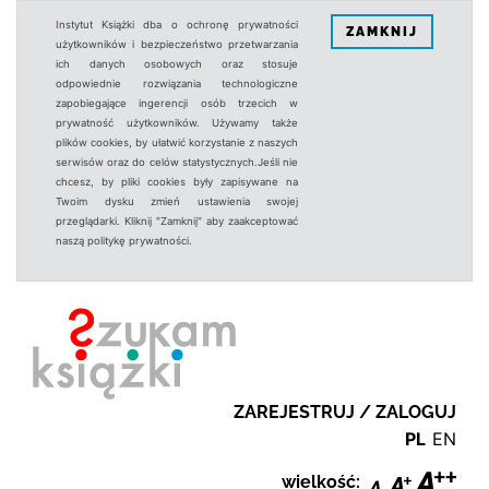
Instytut Książki dba o ochronę prywatności
ZAMKNIJ
użytkowników i bezpieczeństwo przetwarzania
ich danych osobowych oraz stosuje
odpowiednie rozwiązania technologiczne
zapobiegające ingerencji osób trzecich w
prywatność użytkowników. Używamy także
plików cookies, by ułatwić korzystanie z naszych
serwisów oraz do celów statystycznych.Jeśli nie
chcesz, by pliki cookies były zapisywane na
Twoim dysku zmień ustawienia swojej
przeglądarki. Kliknij "Zamknij" aby zaakceptować
naszą politykę prywatności.
ZAREJESTRUJ / ZALOGUJ
PL
EN
wielkość: