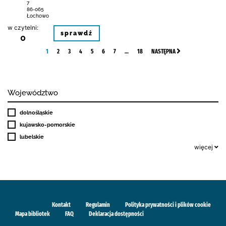
7
86-065
Łochowo
w czytelni:
sprawdź
0
1
2
3
4
5
6
7
…
18
NASTĘPNA
Województwo
dolnośląskie
kujawsko-pomorskie
lubelskie
więcej
Kontakt
Regulamin
Polityka prywatności i plików cookie
Mapa bibliotek
FAQ
Deklaracja dostępności