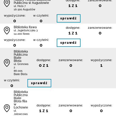
dostępne:
zarezerwowane:
Publiczna w Augustowie
1 z 1
0
ul. Hoża 7
16-300 Augustów
wypożyczone:
w czytelni:
sprawdź
0
0
Biblioteka Iława
dostępne:
zarezerwowane:
ul. Jagiellończyka 3
1 z 1
0
14-200 Iława
wypożyczone:
w czytelni:
sprawdź
0
0
Biblioteka
Publiczna
Białe
dostępne:
zarezerwowane:
wypożyczone:
Błota
0 z 1
0
1
ul. Gronowa
2
86-005
Białe Błota
w czytelni:
sprawdź
0
Biblioteka
Publiczna
Białe
Błota filia
w
dostępne:
zarezerwowane:
wypożyczone:
Łochowie
1 z 1
0
0
ul.
Jałowcowa