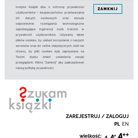
Instytut Książki dba o ochronę prywatności
ZAMKNIJ
użytkowników i bezpieczeństwo przetwarzania
ich danych osobowych oraz stosuje
odpowiednie rozwiązania technologiczne
zapobiegające ingerencji osób trzecich w
prywatność użytkowników. Używamy także
plików cookies, by ułatwić korzystanie z naszych
serwisów oraz do celów statystycznych.Jeśli nie
chcesz, by pliki cookies były zapisywane na
Twoim dysku zmień ustawienia swojej
przeglądarki. Kliknij "Zamknij" aby zaakceptować
naszą politykę prywatności.
ZAREJESTRUJ / ZALOGUJ
PL
EN
wielkość: