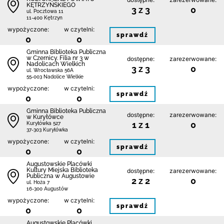
KĘTRZYŃSKIEGO
3 z 3
0
ul. Pocztowa 11
11-400 Kętrzyn
wypożyczone:
w czytelni:
sprawdź
0
0
Gminna Biblioteka Publiczna
w Czernicy. Filia nr 3 w
dostępne:
zarezerwowane:
Nadolicach Wielkich
3 z 3
0
ul. Wrocławska 56A
55-003 Nadolice Wielkie
wypożyczone:
w czytelni:
sprawdź
0
0
Gminna Biblioteka Publiczna
dostępne:
zarezerwowane:
w Kuryłówce
1 z 1
0
Kuryłówka 527
37-303 Kuryłówka
wypożyczone:
w czytelni:
sprawdź
0
0
Augustowskie Placówki
Kultury Miejska Biblioteka
dostępne:
zarezerwowane:
Publiczna w Augustowie
2 z 2
0
ul. Hoża 7
16-300 Augustów
wypożyczone:
w czytelni:
sprawdź
0
0
Augustowskie Placówki