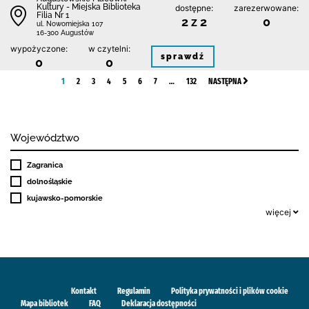
Kultury - Miejska Biblioteka
dostępne:
zarezerwowane:
Filia Nr 1
2 z 2
0
ul. Nowomiejska 107
16-300 Augustów
wypożyczone:
w czytelni:
sprawdź
0
0
1
2
3
4
5
6
7
…
132
NASTĘPNA
Województwo
Zagranica
dolnośląskie
kujawsko-pomorskie
więcej
Kontakt
Regulamin
Polityka prywatności i plików cookie
Mapa bibliotek
FAQ
Deklaracja dostępności