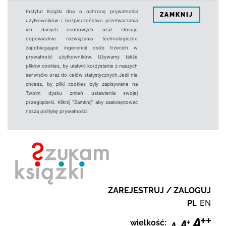
Instytut Książki dba o ochronę prywatności
ZAMKNIJ
użytkowników i bezpieczeństwo przetwarzania
ich danych osobowych oraz stosuje
odpowiednie rozwiązania technologiczne
zapobiegające ingerencji osób trzecich w
prywatność użytkowników. Używamy także
plików cookies, by ułatwić korzystanie z naszych
serwisów oraz do celów statystycznych.Jeśli nie
chcesz, by pliki cookies były zapisywane na
Twoim dysku zmień ustawienia swojej
przeglądarki. Kliknij "Zamknij" aby zaakceptować
naszą politykę prywatności.
ZAREJESTRUJ / ZALOGUJ
PL
EN
wielkość: