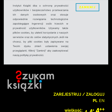
Instytut Książki dba o ochronę prywatności
ZAMKNIJ
użytkowników i bezpieczeństwo przetwarzania
ich danych osobowych oraz stosuje
odpowiednie rozwiązania technologiczne
zapobiegające ingerencji osób trzecich w
prywatność użytkowników. Używamy także
plików cookies, by ułatwić korzystanie z naszych
serwisów oraz do celów statystycznych.Jeśli nie
chcesz, by pliki cookies były zapisywane na
Twoim dysku zmień ustawienia swojej
przeglądarki. Kliknij "Zamknij" aby zaakceptować
naszą politykę prywatności.
ZAREJESTRUJ / ZALOGUJ
PL
EN
wielkość: