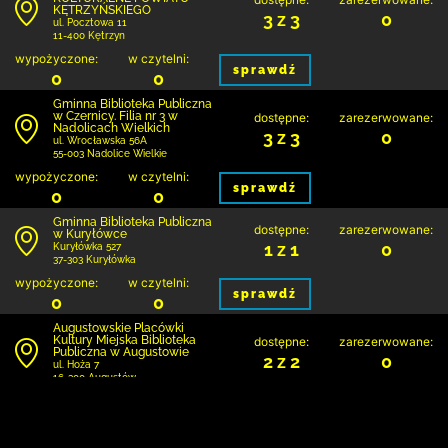
KĘTRZYŃSKIEGO
3 z 3
0
ul. Pocztowa 11
11-400 Kętrzyn
wypożyczone:
w czytelni:
sprawdź
0
0
Gminna Biblioteka Publiczna
w Czernicy. Filia nr 3 w
dostępne:
zarezerwowane:
Nadolicach Wielkich
3 z 3
0
ul. Wrocławska 56A
55-003 Nadolice Wielkie
wypożyczone:
w czytelni:
sprawdź
0
0
Gminna Biblioteka Publiczna
dostępne:
zarezerwowane:
w Kuryłówce
1 z 1
0
Kuryłówka 527
37-303 Kuryłówka
wypożyczone:
w czytelni:
sprawdź
0
0
Augustowskie Placówki
Kultury Miejska Biblioteka
dostępne:
zarezerwowane:
Publiczna w Augustowie
2 z 2
0
ul. Hoża 7
16-300 Augustów
wypożyczone:
w czytelni:
sprawdź
0
0
Augustowskie Placówki