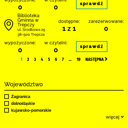
sprawdź
0
0
Biblioteka
Gminna w
dostępne:
zarezerwowane:
Trepczy
1 z 1
0
ul. Środkowa 25
38-500 Trepcza
wypożyczone:
w czytelni:
sprawdź
0
0
1
2
3
4
5
6
7
…
19
NASTĘPNA
Województwo
Zagranica
dolnośląskie
kujawsko-pomorskie
więcej