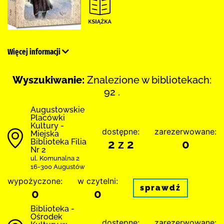
Więcej informacji
Wyszukiwanie:
Znalezione w bibliotekach:
92 .
Augustowskie
Placówki
Kultury -
dostępne:
zarezerwowane:
Miejska
Biblioteka Filia
2 z 2
0
Nr 2
ul. Komunalna 2
16-300 Augustów
wypożyczone:
w czytelni:
sprawdź
0
0
Biblioteka -
Ośrodek
dostępne:
zarezerwowane: