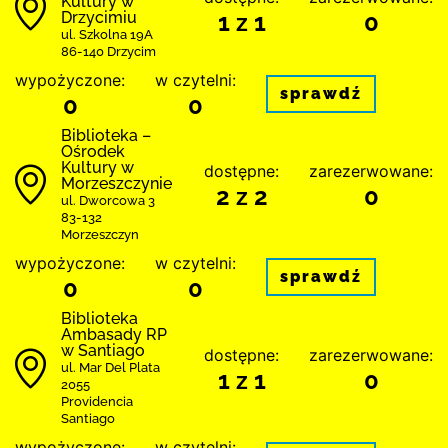
Kultury w
Drzycimiu
1 z 1
0
ul. Szkolna 19A
86-140 Drzycim
wypożyczone:
w czytelni:
sprawdź
0
0
Biblioteka –
Ośrodek
Kultury w
dostępne:
zarezerwowane:
Morzeszczynie
2 z 2
0
ul. Dworcowa 3
83-132
Morzeszczyn
wypożyczone:
w czytelni:
sprawdź
0
0
Biblioteka
Ambasady RP
w Santiago
dostępne:
zarezerwowane:
ul. Mar Del Plata
1 z 1
0
2055
Providencia
Santiago
wypożyczone:
w czytelni: