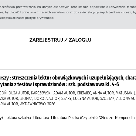
ieczeństwo przetwarzania ich danych osobowych oraz stosuje odpowiednie rozwiązania techno
, by ułatwić korzystanie z naszych serwisów oraz do celów statystycznych.Jeśli nie chcesz, by
aakceptować naszą politykę prywatności.
ZAREJESTRUJ / ZALOGUJ
rszy : streszczenia lektur obowiązkowych i uzupełniających, char
ytania z testów i sprawdzianów : szk. podstawowa kl. 4-6
DOŃ, OLGA AUTOR, KARCZEWSKI, ADAM AUTOR, KREMIEC, ANNA AUTOR, MATUSIAK, 
SZKA AUTOR, STOPKA, DOROTA AUTOR, SZARY, LUCYNA AUTOR, SZÓSTAK, ALDONA A
MARIA AUTOR, WYDAWNICTWO GREG
y), Lektura szkolna, Literatura, Literatura Polska (Czytelnik), Wiersze, Kompendia