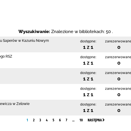
Wyszukiwanie:
Znalezione w bibliotekach: 50 .
łku Saperów w Kazuniu Nowym
dostępne:
zarezerwowane
1 z 1
0
ego RSZ
dostępne:
zarezerwowane
1 z 1
0
dostępne:
zarezerwowane
1 z 1
0
dostępne:
zarezerwowane
1 z 1
0
kiewicza w Zelowie
dostępne:
zarezerwowane
1 z 1
0
1
2
3
4
5
6
7
…
10
NASTĘPNA