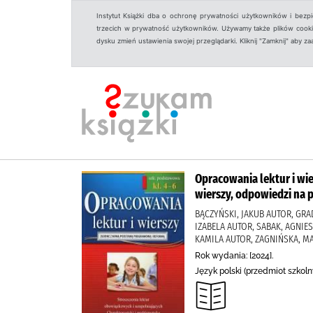
Instytut Książki dba o ochronę prywatności użytkowników i bezp
trzecich w prywatność użytkowników. Używamy także plików cookies
dysku zmień ustawienia swojej przeglądarki. Kliknij "Zamknij" aby z
Opracowania lektur i wie
wierszy, odpowiedzi na p
BĄCZYŃSKI, JAKUB AUTOR, GRA
IZABELA AUTOR, SABAK, AGNIE
KAMILA AUTOR, ZAGNIŃSKA, 
Rok wydania: [2024].
Język polski (przedmiot szkoln