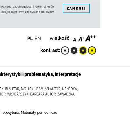
logiczne zapobiegające ingerencji osób
ZAMKNIJ
 pliki cookies były zapisywane na Twoim
PL
EN
wielkość:
kontrast:
akterystyki i problematyka, interpretacje
JAKUB AUTOR, MOLICKI, DAMIAN AUTOR, NAŁÓDKA,
UTOR, WŁODARCZYK, BARBARA AUTOR, ZAWADZKA,
 i repetytoria, Materiały pomocnicze