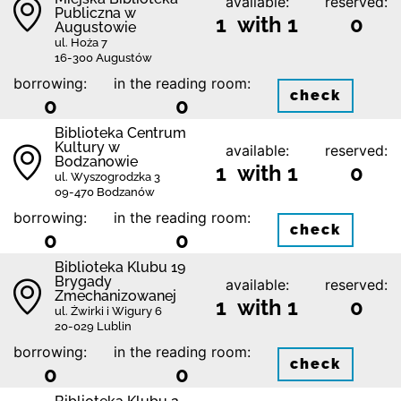
available:
reserved:
Publiczna w
1 with 1
0
Augustowie
ul. Hoża 7
16-300 Augustów
borrowing:
in the reading room:
check
0
0
Biblioteka Centrum
Kultury w
available:
reserved:
Bodzanowie
1 with 1
0
ul. Wyszogrodzka 3
09-470 Bodzanów
borrowing:
in the reading room:
check
0
0
Biblioteka Klubu 19
Brygady
available:
reserved:
Zmechanizowanej
1 with 1
0
ul. Żwirki i Wigury 6
20-029 Lublin
borrowing:
in the reading room:
check
0
0