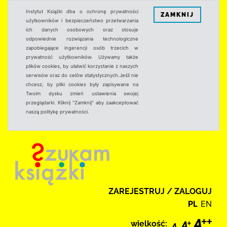
Instytut Książki dba o ochronę prywatności
ZAMKNIJ
użytkowników i bezpieczeństwo przetwarzania
ich danych osobowych oraz stosuje
odpowiednie rozwiązania technologiczne
zapobiegające ingerencji osób trzecich w
prywatność użytkowników. Używamy także
plików cookies, by ułatwić korzystanie z naszych
serwisów oraz do celów statystycznych.Jeśli nie
chcesz, by pliki cookies były zapisywane na
Twoim dysku zmień ustawienia swojej
przeglądarki. Kliknij "Zamknij" aby zaakceptować
naszą politykę prywatności.
ZAREJESTRUJ / ZALOGUJ
PL
EN
wielkość: