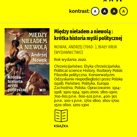
kontrast:
Między nieładem a niewolą :
krótka historia myśli politycznej
NOWAK, ANDRZEJ (1960- ), BIAŁY KRUK
(WYDAWNICTWO)
Rok wydania: 2020.
Chrześcijaństwo, Etyka chrześcijańska,
Political science History, Rozbiory Polski,
Filozofia polityczna, Konserwatyzm,
Odzyskanie niepodległości przez Polskę
(1918), Państwo, Polityka, Europa
Zachodnia, Polska, Opracowanie, 1914-
1918, 1901-1914, 1901-2000, 1801-1900,
700-601 p.n.e., 600-501 p.n.e., 400-301
p.n.e., 100-1 p.n.e., 1701-1800, 1601-1700,
1501-1600, 1201-1300