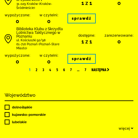
1 z 1
0
31-029 Kraków (Kraków-
Śródmieście)
wypożyczone:
w czytelni:
sprawdź
0
0
Biblioteka Klubu 2 Skrzydła
Lotnictwa Taktycznego w
dostępne:
zarezerwowane:
Poznaniu
1 z 1
0
ul. Kościuszki 92/98
61-716 Poznań (Poznań-Stare
Miasto)
wypożyczone:
w czytelni:
sprawdź
0
0
1
2
3
4
5
6
7
…
7
NASTĘPNA
Województwo
dolnośląskie
kujawsko-pomorskie
lubelskie
więcej