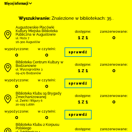
Więcej informacji
Wyszukiwanie:
Znalezione w bibliotekach: 35 .
Augustowskie Placówki
Kultury Miejska Biblioteka
dostępne:
zarezerwowane:
Publiczna w Augustowie
1 z 1
0
ul. Hoża 7
16-300 Augustów
wypożyczone:
w czytelni:
sprawdź
0
0
Biblioteka Centrum Kultury w
dostępne:
zarezerwowane:
Bodzanowie
1 z 1
0
ul. Wyszogrodzka 3
09-470 Bodzanów
wypożyczone:
w czytelni:
sprawdź
0
0
Biblioteka Klubu 19 Brygady
dostępne:
zarezerwowane:
Zmechanizowanej
1 z 1
0
ul. Żwirki i Wigury 6
20-029 Lublin
wypożyczone:
w czytelni:
sprawdź
0
0
Biblioteka Klubu 2 Korpusu
Polskiego
dostępne:
zarezerwowane:
ul. Zyblikiewicza 1