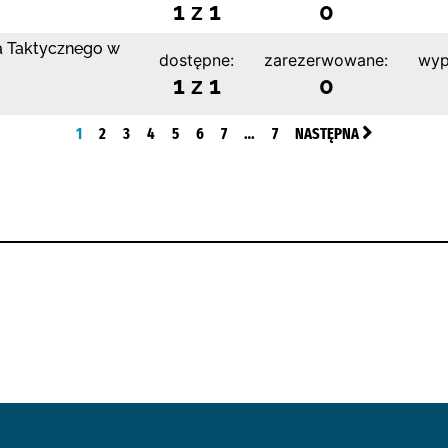
1 z 1
0
wa Taktycznego w
dostępne:
zarezerwowane:
wyp
1 z 1
0
1
2
3
4
5
6
7
…
7
NASTĘPNA