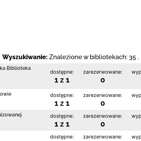
Wyszukiwanie:
Znalezione w bibliotekach: 35 .
ka Biblioteka
dostępne:
zarezerwowane:
wyp
1 z 1
0
nowie
dostępne:
zarezerwowane:
wyp
1 z 1
0
nizowanej
dostępne:
zarezerwowane:
wyp
1 z 1
0
dostępne:
zarezerwowane:
wyp