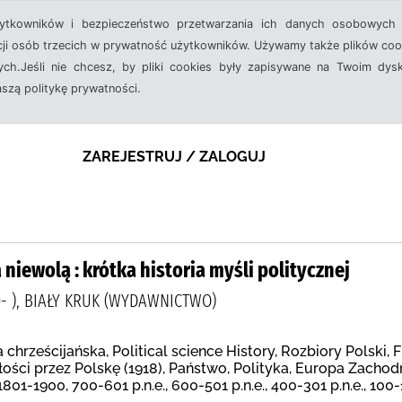
żytkowników i bezpieczeństwo przetwarzania ich danych osobowych 
cji osób trzecich w prywatność użytkowników. Używamy także plików cook
ch.Jeśli nie chcesz, by pliki cookies były zapisywane na Twoim dysk
aszą politykę prywatności.
ZAREJESTRUJ / ZALOGUJ
niewolą : krótka historia myśli politycznej
- ), BIAŁY KRUK (WYDAWNICTWO)
 chrześcijańska, Political science History, Rozbiory Polski, 
ści przez Polskę (1918), Państwo, Polityka, Europa Zachodn
801-1900, 700-601 p.n.e., 600-501 p.n.e., 400-301 p.n.e., 100-