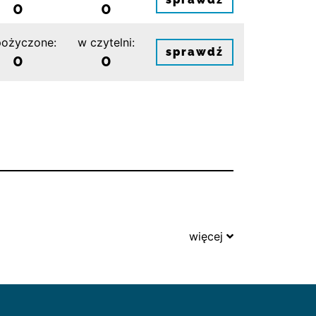
0
0
ożyczone:
w czytelni:
sprawdź
0
0
więcej