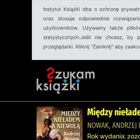
Instytut Książki dba o ochronę prywa
oraz stosuje odpowiednie rozwiązani
użytkowników. Używamy także plikó
statystycznych.Jeśli nie chcesz, by
przeglądarki. Kliknij "Zamknij" aby zaa
Między niełade
NOWAK, ANDRZEJ (
Rok wydania: 2020