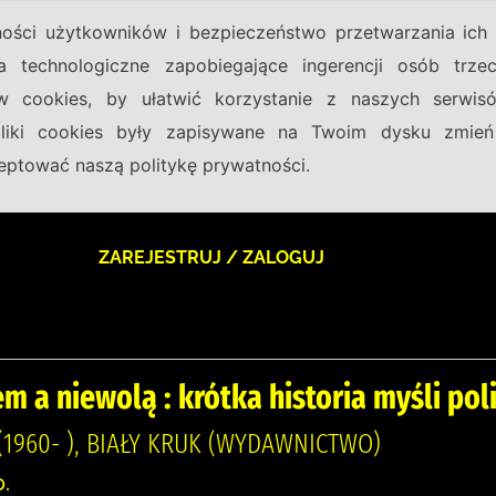
tności użytkowników i bezpieczeństwo przetwarzania ic
a technologiczne zapobiegające ingerencji osób trz
w cookies, by ułatwić korzystanie z naszych serwi
 pliki cookies były zapisywane na Twoim dysku zmień
kceptować naszą politykę prywatności.
ZAREJESTRUJ / ZALOGUJ
m a niewolą : krótka historia myśli pol
1960- ), BIAŁY KRUK (WYDAWNICTWO)
.