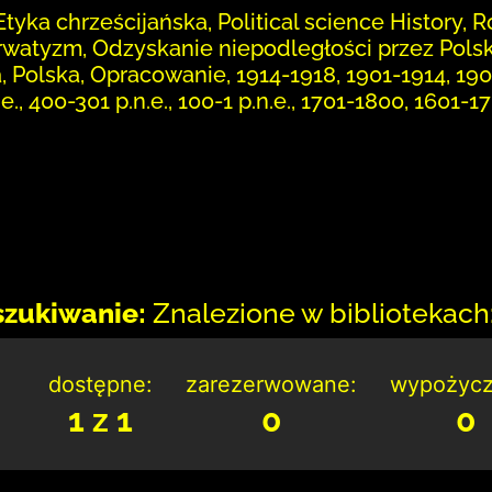
tyka chrześcijańska, Political science History, Ro
rwatyzm, Odzyskanie niepodległości przez Polskę
 Polska, Opracowanie, 1914-1918, 1901-1914, 19
.e., 400-301 p.n.e., 100-1 p.n.e., 1701-1800, 1601-
zukiwanie:
Znalezione w bibliotekach:
dostępne:
zarezerwowane:
wypożycz
1 z 1
0
0