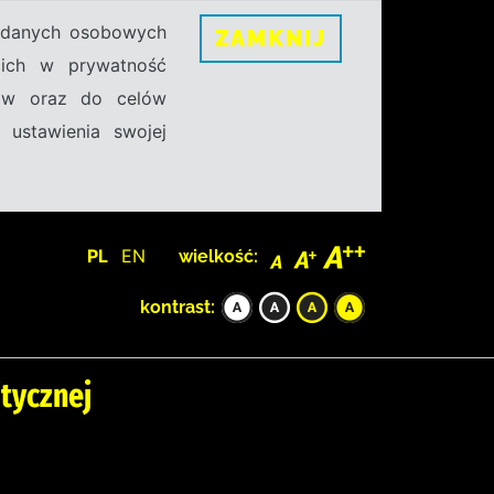
h danych osobowych
ZAMKNIJ
ecich w prywatność
sów oraz do celów
 ustawienia swojej
PL
EN
wielkość:
kontrast:
itycznej