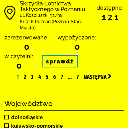
Skrzydła Lotnictwa
dostępne:
Taktycznego w Poznaniu
1 z 1
ul. Kościuszki 92/98
61-716 Poznań (Poznań-Stare
Miasto)
zarezerwowane:
wypożyczone:
0
0
w czytelni:
sprawdź
0
1
2
3
4
5
6
7
…
7
NASTĘPNA
Województwo
dolnośląskie
kujawsko-pomorskie