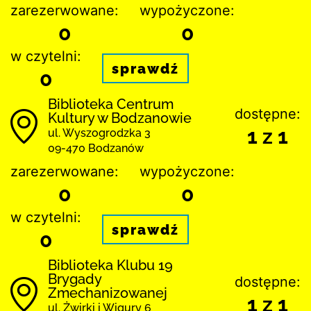
zarezerwowane:
wypożyczone:
0
0
w czytelni:
sprawdź
0
Biblioteka Centrum
dostępne:
Kultury w Bodzanowie
1 z 1
ul. Wyszogrodzka 3
09-470 Bodzanów
zarezerwowane:
wypożyczone:
0
0
w czytelni:
sprawdź
0
Biblioteka Klubu 19
Brygady
dostępne:
Zmechanizowanej
1 z 1
ul. Żwirki i Wigury 6