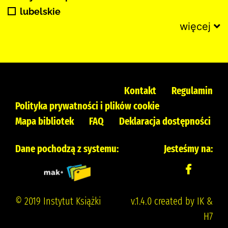
lubelskie
więcej
Kontakt
Regulamin
Polityka prywatności i plików cookie
Mapa bibliotek
FAQ
Deklaracja dostępności
Dane pochodzą z systemu:
Jesteśmy na:
© 2019 Instytut Książki
v.1.4.0 created by IK &
H7