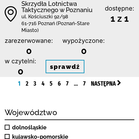
Skrzydła Lotnictwa
dostępne:
Taktycznego w Poznaniu
1 z 1
ul. Kościuszki 92/98
61-716 Poznań (Poznań-Stare
Miasto)
zarezerwowane:
wypożyczone:
0
0
w czytelni:
sprawdź
0
1
2
3
4
5
6
7
…
7
NASTĘPNA
Województwo
dolnośląskie
kujawsko-pomorskie