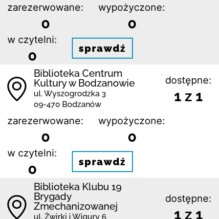
zarezerwowane:
wypożyczone:
0
0
w czytelni:
sprawdź
0
Biblioteka Centrum
dostępne:
Kultury w Bodzanowie
1 z 1
ul. Wyszogrodzka 3
09-470 Bodzanów
zarezerwowane:
wypożyczone:
0
0
w czytelni:
sprawdź
0
Biblioteka Klubu 19
Brygady
dostępne:
Zmechanizowanej
1 z 1
ul. Żwirki i Wigury 6