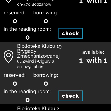
1 with 1
09-470 Bodzanów
reserved:
borrowing:
0
0
in the reading room:
check
0
Biblioteka Klubu 19
Brygady
available:
Zmechanizowanej
1 with 1
ul. Żwirki i Wigury 6
20-029 Lublin
reserved:
borrowing:
0
0
in the reading room:
check
0
Biblioteka Klubu 2