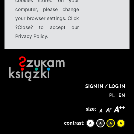
cookies stored on your
computer, please change
your browser settings. Click
?Close? to accept our
Privacy Policy.
SIGN IN / LOG IN
PL
EN
size:
contrast: