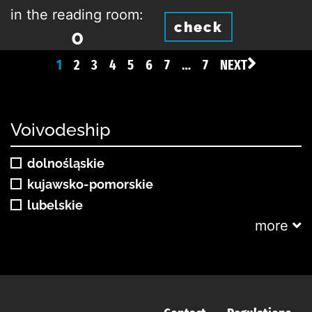
in the reading room:
check
0
1
2
3
4
5
6
7
…
7
NEXT
Voivodeship
dolnośląskie
kujawsko-pomorskie
lubelskie
more