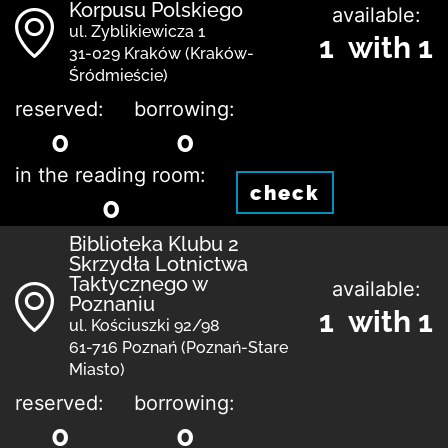
Korpusu Polskiego
available:
ul. Zyblikiewicza 1
1 with 1
31-029 Kraków (Kraków-
Śródmieście)
reserved:
borrowing:
0
0
in the reading room:
check
0
Biblioteka Klubu 2
Skrzydła Lotnictwa
Taktycznego w
available:
Poznaniu
1 with 1
ul. Kościuszki 92/98
61-716 Poznań (Poznań-Stare
Miasto)
reserved:
borrowing:
0
0