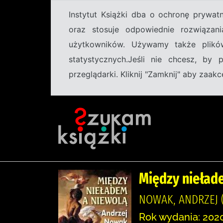
Instytut Książki dba o ochronę prywa
oraz stosuje odpowiednie rozwiązani
użytkowników. Używamy także plikó
statystycznych.Jeśli nie chcesz, by
przeglądarki. Kliknij "Zamknij" aby zaa
Między niełade
NOWAK, ANDRZEJ (
Rok wydania: 2020