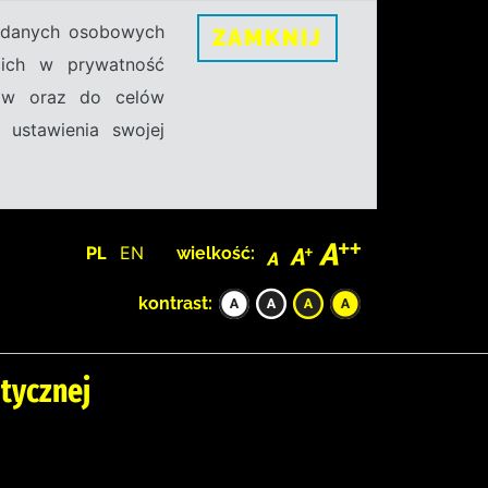
h danych osobowych
ZAMKNIJ
ecich w prywatność
sów oraz do celów
 ustawienia swojej
PL
EN
wielkość:
kontrast:
itycznej