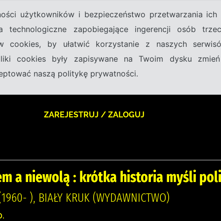
tności użytkowników i bezpieczeństwo przetwarzania ic
a technologiczne zapobiegające ingerencji osób trz
w cookies, by ułatwić korzystanie z naszych serwi
 pliki cookies były zapisywane na Twoim dysku zmień
kceptować naszą politykę prywatności.
ZAREJESTRUJ / ZALOGUJ
m a niewolą : krótka historia myśli pol
1960- ), BIAŁY KRUK (WYDAWNICTWO)
.