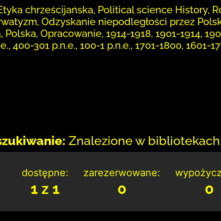
tyka chrześcijańska, Political science History, Ro
rwatyzm, Odzyskanie niepodległości przez Polskę
 Polska, Opracowanie, 1914-1918, 1901-1914, 19
.e., 400-301 p.n.e., 100-1 p.n.e., 1701-1800, 1601-
zukiwanie:
Znalezione w bibliotekach:
dostępne:
zarezerwowane:
wypożycz
1 z 1
0
0