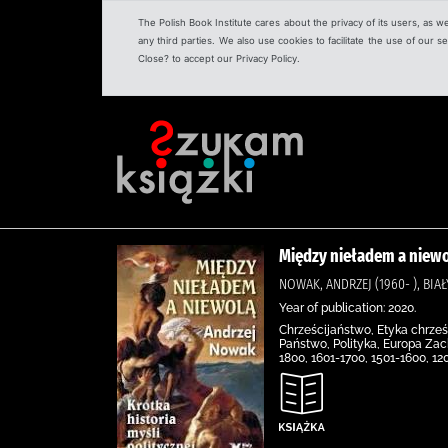
The Polish Book Institute cares about the privacy of its users, as w
any third parties. We also use cookies to facilitate the use of our
Close? to accept our Privacy Policy.
Między nieładem a niewol
NOWAK, ANDRZEJ (1960- ), BI
Year of publication: 2020.
Chrześcijaństwo, Etyka chrześc
Państwo, Polityka, Europa Zacho
1800, 1601-1700, 1501-1600, 12