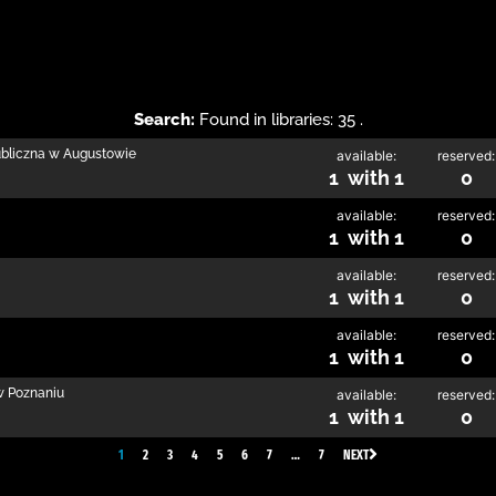
Search:
Found in libraries: 35 .
ubliczna w Augustowie
available:
reserved:
1 with 1
0
available:
reserved:
1 with 1
0
available:
reserved:
1 with 1
0
available:
reserved:
1 with 1
0
w Poznaniu
available:
reserved:
1 with 1
0
1
2
3
4
5
6
7
…
7
NEXT