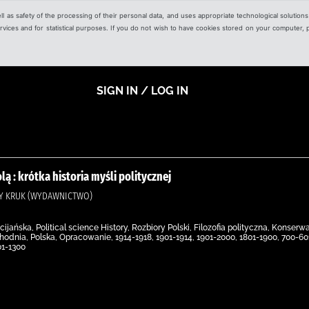
ell as safety of the processing of their personal data, and uses appropriate technological solution
 services and for statistical purposes. If you do not wish to have cookies stored on your computer,
SIGN IN / LOG IN
ą : krótka historia myśli politycznej
AŁY KRUK (WYDAWNICTWO)
ijańska, Political science History, Rozbiory Polski, Filozofia polityczna, Konser
dnia, Polska, Opracowanie, 1914-1918, 1901-1914, 1901-2000, 1801-1900, 700-601 p.n.
01-1300