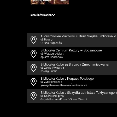
More information
Augustowskie Placówki Kultury Miejska Biblioteka P
ul. Hoża 7
16-300 Augustów
Biblioteka Centrum Kultury w Bodzanowie
ul. Wyszogrodzka 3
09-470 Bodzanów
Biblioteka Klubu 19 Brygady Zmechanizowanej
ul. Żwirki i Wigury 6
20-029 Lublin
Biblioteka Klubu 2 Korpusu Polskiego
ul. Zyblikiewicza 1
31-029 Kraków (Kraków-Śródmieście)
Biblioteka Klubu 2 Skrzydła Lotnictwa Taktycznego 
ul. Kościuszki 92/98
61-716 Poznań (Poznań-Stare Miasto)