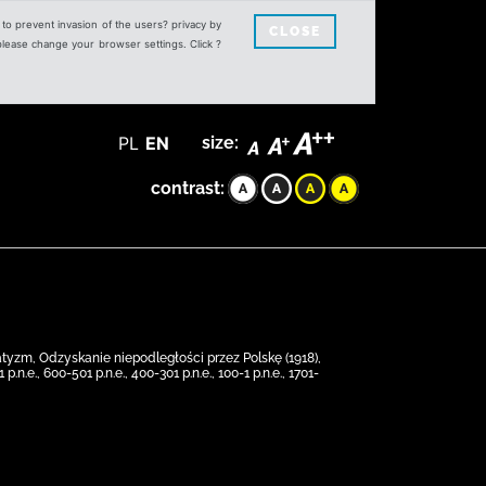
s to prevent invasion of the users? privacy by
CLOSE
 please change your browser settings. Click ?
PL
EN
size:
contrast:
watyzm, Odzyskanie niepodległości przez Polskę (1918),
e., 600-501 p.n.e., 400-301 p.n.e., 100-1 p.n.e., 1701-