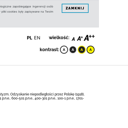
logiczne zapobiegające ingerencji osób
ZAMKNIJ
 pliki cookies były zapisywane na Twoim
PL
EN
wielkość:
kontrast:
watyzm, Odzyskanie niepodległości przez Polskę (1918),
e., 600-501 p.n.e., 400-301 p.n.e., 100-1 p.n.e., 1701-