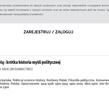
ieczeństwo przetwarzania ich danych osobowych oraz stosuje odpowiednie rozwiązania techno
, by ułatwić korzystanie z naszych serwisów oraz do celów statystycznych.Jeśli nie chcesz, by
aakceptować naszą politykę prywatności.
ZAREJESTRUJ / ZALOGUJ
ą : krótka historia myśli politycznej
AŁY KRUK (WYDAWNICTWO)
ijańska, Political science History, Rozbiory Polski, Filozofia polityczna, Konser
dnia, Polska, Opracowanie, 1914-1918, 1901-1914, 1901-2000, 1801-1900, 700-601 p.n.
01-1300