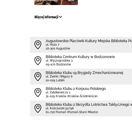
Więcej informacji
Augustowskie Placówki Kultury Miejska Biblioteka P
ul. Hoża 7
16-300 Augustów
Biblioteka Centrum Kultury w Bodzanowie
ul. Wyszogrodzka 3
09-470 Bodzanów
Biblioteka Klubu 19 Brygady Zmechanizowanej
ul. Żwirki i Wigury 6
20-029 Lublin
Biblioteka Klubu 2 Korpusu Polskiego
ul. Zyblikiewicza 1
31-029 Kraków (Kraków-Śródmieście)
Biblioteka Klubu 2 Skrzydła Lotnictwa Taktycznego 
ul. Kościuszki 92/98
61-716 Poznań (Poznań-Stare Miasto)