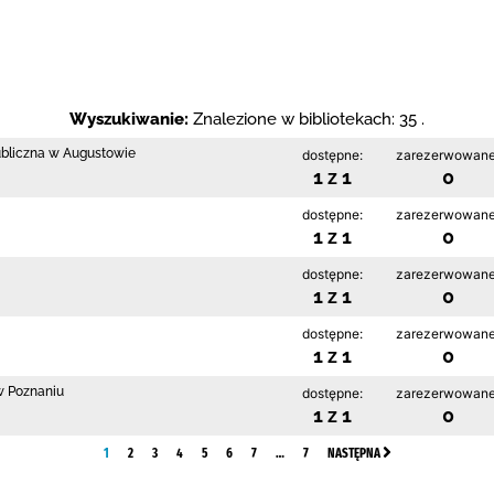
Wyszukiwanie:
Znalezione w bibliotekach: 35 .
ubliczna w Augustowie
dostępne:
zarezerwowane
1 z 1
0
dostępne:
zarezerwowane
1 z 1
0
dostępne:
zarezerwowane
1 z 1
0
dostępne:
zarezerwowane
1 z 1
0
w Poznaniu
dostępne:
zarezerwowane
1 z 1
0
1
2
3
4
5
6
7
…
7
NASTĘPNA