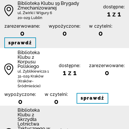
Biblioteka Klubu 19 Brygady
dostępne:
Zmechanizowanej
1 z 1
ul. Żwirki i Wigury 6
20-029 Lublin
zarezerwowane:
wypożyczone:
w czytelni:
0
0
0
sprawdź
Biblioteka
Klubu 2
Korpusu
dostępne:
zarezerwowane:
Polskiego
1 z 1
0
ul. Zyblikiewicza 1
31-029 Kraków
(Kraków-
Śródmieście)
wypożyczone:
w czytelni:
sprawdź
0
0
Biblioteka
Klubu 2
Skrzydła
Lotnictwa
Taktycznego w