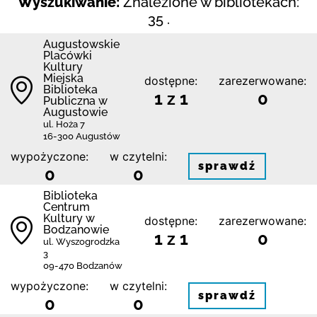
Wyszukiwanie:
Znalezione w bibliotekach:
35 .
Augustowskie
Placówki
Kultury
Miejska
dostępne:
zarezerwowane:
Biblioteka
1 z 1
0
Publiczna w
Augustowie
ul. Hoża 7
16-300 Augustów
wypożyczone:
w czytelni:
sprawdź
0
0
Biblioteka
Centrum
Kultury w
dostępne:
zarezerwowane:
Bodzanowie
1 z 1
0
ul. Wyszogrodzka
3
09-470 Bodzanów
wypożyczone:
w czytelni:
sprawdź
0
0