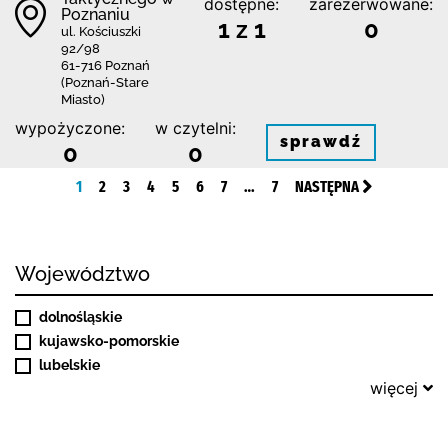
dostępne:
zarezerwowane:
Poznaniu
1 z 1
0
ul. Kościuszki
92/98
61-716 Poznań
(Poznań-Stare
Miasto)
wypożyczone:
w czytelni:
sprawdź
0
0
1
2
3
4
5
6
7
…
7
NASTĘPNA
Województwo
dolnośląskie
kujawsko-pomorskie
lubelskie
więcej