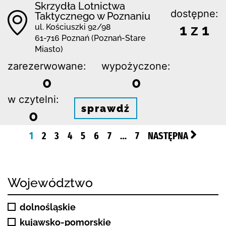
Skrzydła Lotnictwa
dostępne:
Taktycznego w Poznaniu
1 z 1
ul. Kościuszki 92/98
61-716 Poznań (Poznań-Stare
Miasto)
zarezerwowane:
wypożyczone:
0
0
w czytelni:
sprawdź
0
1
2
3
4
5
6
7
…
7
NASTĘPNA
Województwo
dolnośląskie
kujawsko-pomorskie