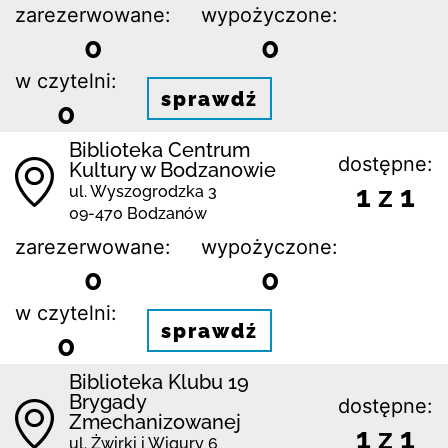
zarezerwowane:
wypożyczone:
0
0
w czytelni:
sprawdź
0
Biblioteka Centrum
dostępne:
Kultury w Bodzanowie
1 z 1
ul. Wyszogrodzka 3
09-470 Bodzanów
zarezerwowane:
wypożyczone:
0
0
w czytelni:
sprawdź
0
Biblioteka Klubu 19
Brygady
dostępne:
Zmechanizowanej
1 z 1
ul. Żwirki i Wigury 6