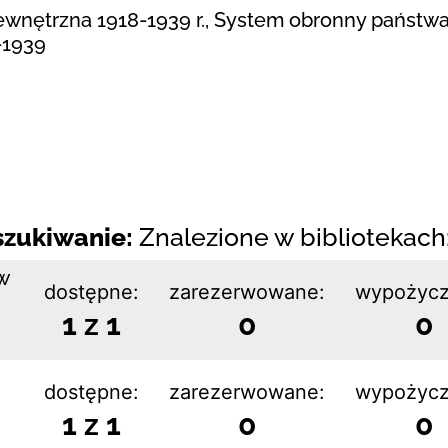
ewnętrzna 1918-1939 r., System obronny państwa
-1939
zukiwanie:
Znalezione w bibliotekach:
w
dostępne:
zarezerwowane:
wypożycz
1 z 1
0
0
dostępne:
zarezerwowane:
wypożycz
1 z 1
0
0