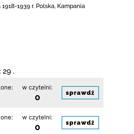
 1918-1939 r. Polska, Kampania
 29 .
one:
w czytelni:
sprawdź
0
one:
w czytelni:
sprawdź
0