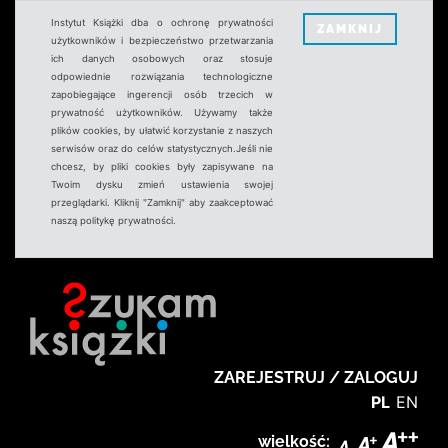
Instytut Książki dba o ochronę prywatności
ZAMKNIJ
użytkowników i bezpieczeństwo przetwarzania
ich danych osobowych oraz stosuje
odpowiednie rozwiązania technologiczne
zapobiegające ingerencji osób trzecich w
prywatność użytkowników. Używamy także
plików cookies, by ułatwić korzystanie z naszych
serwisów oraz do celów statystycznych.Jeśli nie
chcesz, by pliki cookies były zapisywane na
Twoim dysku zmień ustawienia swojej
przeglądarki. Kliknij "Zamknij" aby zaakceptować
naszą politykę prywatności.
ZAREJESTRUJ / ZALOGUJ
PL
EN
wielkość: