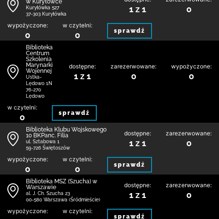
w Kuryłówce
1 z 1
0
Kuryłówka 527
37-303 Kuryłówka
wypożyczone:
w czytelni:
sprawdź
0
0
Biblioteka
Centrum
Szkolenia
Marynarki
dostępne:
zarezerwowane:
wypożyczone:
Wojennej
1 z 1
0
0
Ustka-
Lędowo 1N
76-270
Lędowo
w czytelni:
sprawdź
0
Biblioteka Klubu Wojskowego
dostępne:
zarezerwowane:
10 BKPanc. Filia
1 z 1
0
ul. Sztabowa 1
59-726 Świętoszów
wypożyczone:
w czytelni:
sprawdź
0
0
Biblioteka MSZ (Szucha) w
dostępne:
zarezerwowane:
Warszawie
1 z 1
0
al. J. Ch. Szucha 23
00-580 Warszawa (Śródmieście)
wypożyczone:
w czytelni:
sprawdź