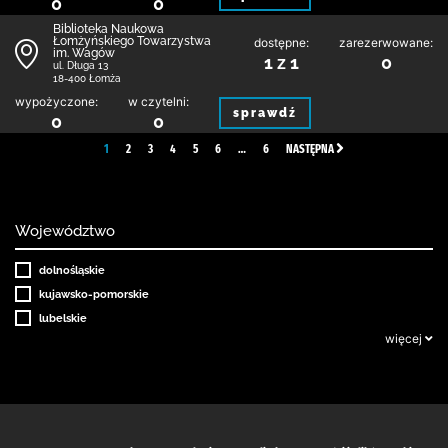
0
0
Biblioteka Naukowa
Łomżyńskiego Towarzystwa
dostępne:
zarezerwowane:
im. Wagów
1 z 1
0
ul. Długa 13
18-400 Łomża
wypożyczone:
w czytelni:
sprawdź
0
0
1
2
3
4
5
6
…
6
NASTĘPNA
Województwo
dolnośląskie
kujawsko-pomorskie
lubelskie
więcej