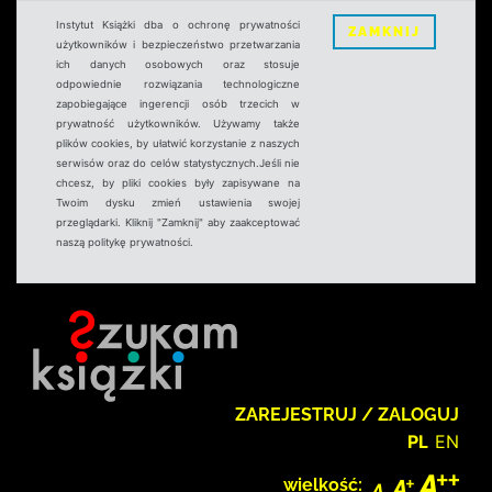
Instytut Książki dba o ochronę prywatności
ZAMKNIJ
użytkowników i bezpieczeństwo przetwarzania
ich danych osobowych oraz stosuje
odpowiednie rozwiązania technologiczne
zapobiegające ingerencji osób trzecich w
prywatność użytkowników. Używamy także
plików cookies, by ułatwić korzystanie z naszych
serwisów oraz do celów statystycznych.Jeśli nie
chcesz, by pliki cookies były zapisywane na
Twoim dysku zmień ustawienia swojej
przeglądarki. Kliknij "Zamknij" aby zaakceptować
naszą politykę prywatności.
ZAREJESTRUJ / ZALOGUJ
PL
EN
wielkość: