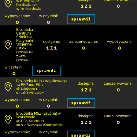
w Kuryłówce
1 z 1
0
Kuryłówka 527
37-303 Kuryłówka
wypożyczone:
w czytelni:
sprawdź
0
0
Biblioteka
Centrum
Szkolenia
Marynarki
dostępne:
zarezerwowane:
wypożyczone:
Wojennej
1 z 1
0
0
Ustka-
Lędowo 1N
76-270
Lędowo
w czytelni:
sprawdź
0
Biblioteka Klubu Wojskowego
dostępne:
zarezerwowane:
10 BKPanc. Filia
1 z 1
0
ul. Sztabowa 1
59-726 Świętoszów
wypożyczone:
w czytelni:
sprawdź
0
0
Biblioteka MSZ (Szucha) w
dostępne:
zarezerwowane:
Warszawie
1 z 1
0
al. J. Ch. Szucha 23
00-580 Warszawa (Śródmieście)
wypożyczone:
w czytelni:
sprawdź