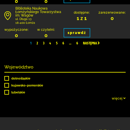
0
0
Biblioteka Naukowa
Łomżyńskiego Towarzystwa
dostępne:
zarezerwowane:
im. Wagów
1 z 1
0
ul. Długa 13
18-400 Łomża
wypożyczone:
w czytelni:
sprawdź
0
0
1
2
3
4
5
6
…
6
NASTĘPNA
Województwo
dolnośląskie
kujawsko-pomorskie
lubelskie
więcej