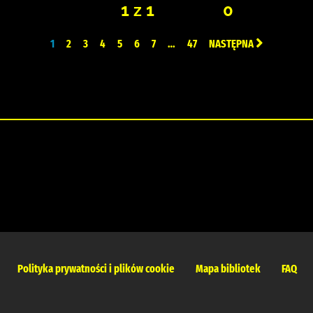
1 z 1
0
1
2
3
4
5
6
7
…
47
NASTĘPNA
Polityka prywatności i plików cookie
Mapa bibliotek
FAQ