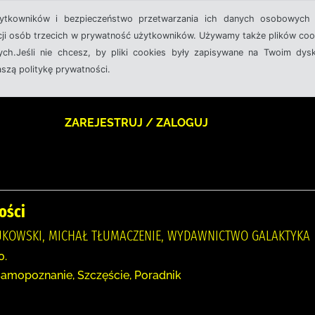
żytkowników i bezpieczeństwo przetwarzania ich danych osobowych 
cji osób trzecich w prywatność użytkowników. Używamy także plików cook
ch.Jeśli nie chcesz, by pliki cookies były zapisywane na Twoim dysk
aszą politykę prywatności.
ZAREJESTRUJ / ZALOGUJ
ości
BUKOWSKI, MICHAŁ TŁUMACZENIE, WYDAWNICTWO GALAKTYKA
0.
Samopoznanie, Szczęście, Poradnik