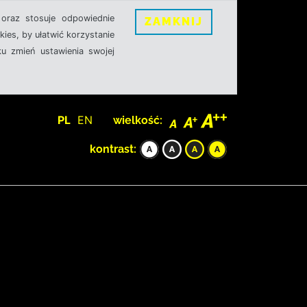
oraz stosuje odpowiednie
ZAMKNIJ
ies, by ułatwić korzystanie
u zmień ustawienia swojej
PL
EN
wielkość:
kontrast: