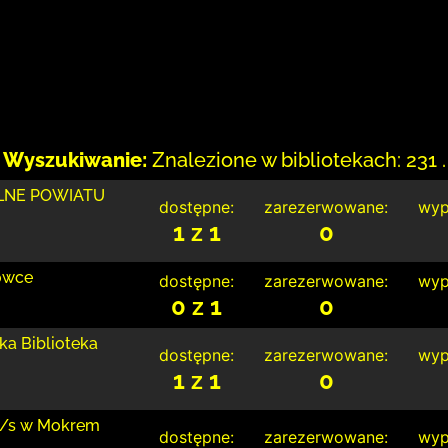
Wyszukiwanie:
Znalezione w bibliotekach: 231 .
LNE POWIATU
dostępne:
zarezerwowane:
wyp
1 z 1
0
łówce
dostępne:
zarezerwowane:
wyp
0 z 1
0
ka Biblioteka
dostępne:
zarezerwowane:
wyp
1 z 1
0
 z/s w Mokrem
dostępne:
zarezerwowane:
wyp