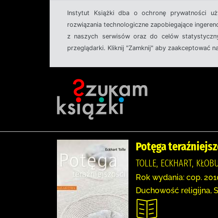
Instytut Książki dba o ochronę prywatności u
rozwiązania technologiczne zapobiegające ingeren
z naszych serwisów oraz do celów statystyczny
przeglądarki. Kliknij "Zamknij" aby zaakceptować n
Potęga teraźniejsz
TOLLE, ECKHART, KŁO
Rok wydania: cop. 201
Duchowość religijna, 