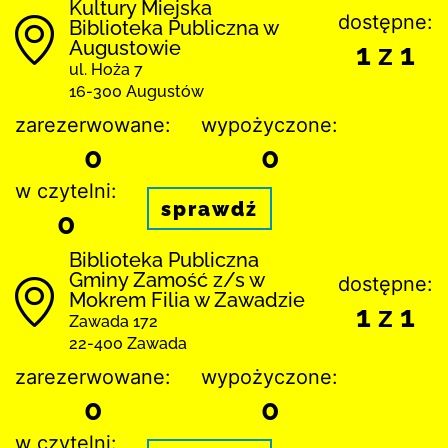
Kultury Miejska
dostępne:
Biblioteka Publiczna w
Augustowie
1 z 1
ul. Hoża 7
16-300 Augustów
zarezerwowane:
wypożyczone:
0
0
w czytelni:
sprawdź
0
Biblio­teka Publiczna
Gminy Zamość z/s w
dostępne:
Mokrem Filia w Zawadzie
1 z 1
Zawada 172
22-400 Zawada
zarezerwowane:
wypożyczone:
0
0
w czytelni: