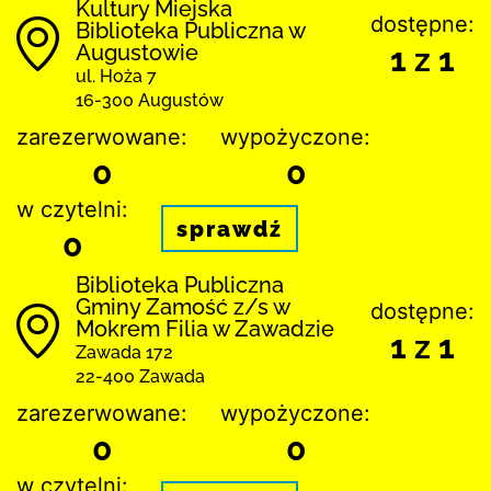
Kultury Miejska
dostępne:
Biblioteka Publiczna w
Augustowie
1 z 1
ul. Hoża 7
16-300 Augustów
zarezerwowane:
wypożyczone:
0
0
w czytelni:
sprawdź
0
Biblio­teka Publiczna
Gminy Zamość z/s w
dostępne:
Mokrem Filia w Zawadzie
1 z 1
Zawada 172
22-400 Zawada
zarezerwowane:
wypożyczone:
0
0
w czytelni: