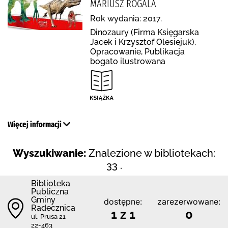
MARIUSZ ROGALA
Rok wydania: 2017.
Dinozaury (Firma Księgarska
Jacek i Krzysztof Olesiejuk),
Opracowanie, Publikacja
bogato ilustrowana
Więcej informacji
Wyszukiwanie:
Znalezione w bibliotekach:
33 .
Biblioteka
Publiczna
Gminy
dostępne:
zarezerwowane:
Radecznica
1 z 1
0
ul. Prusa 21
22-463