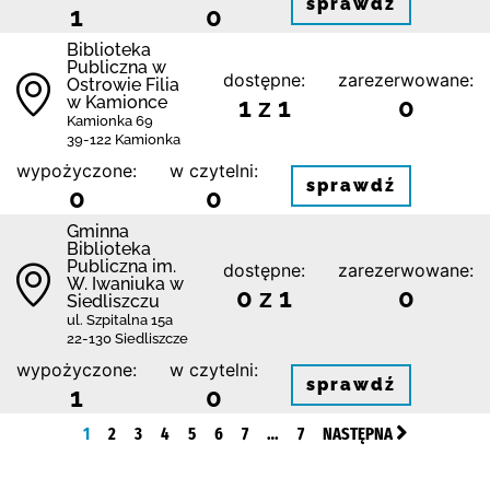
sprawdź
1
0
Biblioteka
Publiczna w
dostępne:
zarezerwowane:
Ostrowie Filia
w Kamionce
1 z 1
0
Kamionka 69
39-122 Kamionka
wypożyczone:
w czytelni:
sprawdź
0
0
Gminna
Biblioteka
Publiczna im.
dostępne:
zarezerwowane:
W. Iwaniuka w
0 z 1
0
Siedliszczu
ul. Szpitalna 15a
22-130 Siedliszcze
wypożyczone:
w czytelni:
sprawdź
1
0
1
2
3
4
5
6
7
…
7
NASTĘPNA