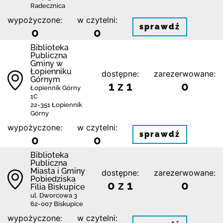
Radecznica
wypożyczone:
w czytelni:
sprawdź
0
0
Biblioteka
Publiczna
Gminy w
Łopienniku
dostępne:
zarezerwowane:
Górnym
1 z 1
0
Łopiennik Górny
1C
22-351 Łopiennik
Górny
wypożyczone:
w czytelni:
sprawdź
0
0
Biblioteka
Publiczna
Miasta i Gminy
dostępne:
zarezerwowane:
Pobiedziska
0 z 1
0
Filia Biskupice
ul. Dworcowa 3
62-007 Biskupice
wypożyczone:
w czytelni: