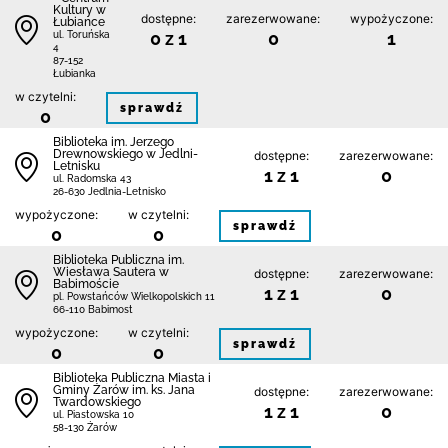
Kultury w
dostępne:
zarezerwowane:
wypożyczone:
Łubiance
0 z 1
0
1
ul. Toruńska
4
87-152
Łubianka
w czytelni:
sprawdź
0
Biblioteka im. Jerzego
Drewnowskiego w Jedlni-
dostępne:
zarezerwowane:
Letnisku
1 z 1
0
ul. Radomska 43
26-630 Jedlnia-Letnisko
wypożyczone:
w czytelni:
sprawdź
0
0
Biblioteka Publiczna im.
Wiesława Sautera w
dostępne:
zarezerwowane:
Babimoście
1 z 1
0
pl. Powstańców Wielkopolskich 11
66-110 Babimost
wypożyczone:
w czytelni:
sprawdź
0
0
Biblioteka Publiczna Miasta i
Gminy Żarów im. ks. Jana
dostępne:
zarezerwowane:
Twardowskiego
1 z 1
0
ul. Piastowska 10
58-130 Żarów