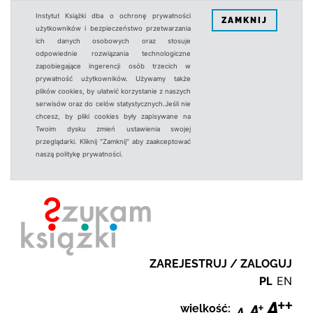
Instytut Książki dba o ochronę prywatności
ZAMKNIJ
użytkowników i bezpieczeństwo przetwarzania
ich danych osobowych oraz stosuje
odpowiednie rozwiązania technologiczne
zapobiegające ingerencji osób trzecich w
prywatność użytkowników. Używamy także
plików cookies, by ułatwić korzystanie z naszych
serwisów oraz do celów statystycznych.Jeśli nie
chcesz, by pliki cookies były zapisywane na
Twoim dysku zmień ustawienia swojej
przeglądarki. Kliknij "Zamknij" aby zaakceptować
naszą politykę prywatności.
ZAREJESTRUJ / ZALOGUJ
PL
EN
wielkość: