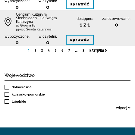
wypożyczone:
w czytelni:
sprawdź
0
0
Centrum Kultury w
Siechnicach Filia Święta
dostępne:
zarezerwowane:
Katarzyna
1 z 1
0
ul. Główna 82
55-010 Święta Katarzyna
wypożyczone:
w czytelni:
sprawdź
0
0
1
2
3
4
5
6
7
…
8
NASTĘPNA
Województwo
dolnośląskie
kujawsko-pomorskie
lubelskie
więcej